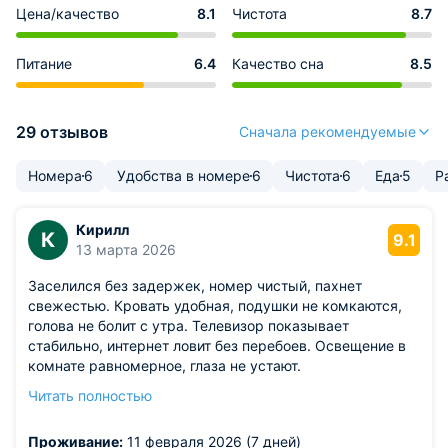
Цена/качество
8.1
Чистота
8.7
Питание
6.4
Качество сна
8.5
29 отзывов
Сначала рекомендуемые
Номера
6
Удобства в номере
6
Чистота
6
Еда
5
Р
Кирилл
К
9.1
13 марта 2026
Заселился без задержек, номер чистый, пахнет
свежестью. Кровать удобная, подушки не комкаются,
голова не болит с утра. Телевизор показывает
стабильно, интернет ловит без перебоев. Освещение в
комнате равномерное, глаза не устают.
Из недостатков: дверь в санузел закрывается не до
Читать полностью
конца, остаётся щель. Поправят— будет на твёрдую
пятёрку.
Проживание:
11 февраля 2026 (7 дней)