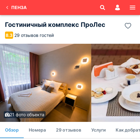
ПЕНЗА
Гостиничный комплекс ПроЛес
29 отзывов гостей
8.3
21 фото объекта
Обзор
Номера
29 отзывов
Услуги
Как добрат