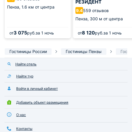
РЕЗИДЕНТ
Пенза,
1.6 км от центра
559 отзывов
9.4
Пенза,
300 м от центра
3 075
8 120
от
руб.
за 1 ночь
от
руб.
за 1 ночь
Гостиницы России
Гостиницы Пензы
Гост
Найти отель
Найти тур
Войти в личный кабинет
Добавить объект размещения
О нас
Контакты