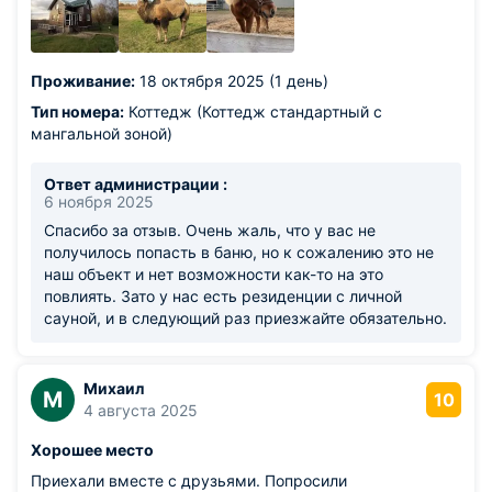
решетка), качели. У дома есть терраса. В шаговой
доступности конюшня (прокатились на лошадях) и еще
несколько зверюшек (верблюд, кролик, ослики, гуси),
кто отдыхает с детьми будет актуально прогуляться.
Проживание:
18 октября 2025 (1 день)
Есть общая парковка в шаговой доступности от
домиков.
Тип номера:
Коттедж (Коттедж стандартный с
Из недостатков: недалеко есть баня, но, к сожалению
мангальной зоной)
нам не повезло, в наш заезд в выходные дни она не
работала, только в будни.
Ответ администрации :
6 ноября 2025
Спасибо за отзыв. Очень жаль, что у вас не
получилось попасть в баню, но к сожалению это не
наш объект и нет возможности как-то на это
повлиять. Зато у нас есть резиденции с личной
сауной, и в следующий раз приезжайте обязательно.
Михаил
М
10
4 августа 2025
Хорошее место
Приехали вместе с друзьями. Попросили