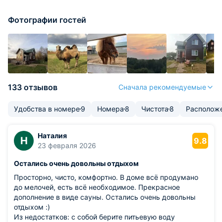
Фотографии гостей
133 отзывов
Сначала рекомендуемые
Удобства в номере
9
Номера
8
Чистота
8
Располож
Наталия
Н
9.8
23 февраля 2026
Остались очень довольны отдыхом
Просторно, чисто, комфортно. В доме всё продумано
до мелочей, есть всё необходимое. Прекрасное
дополнение в виде сауны. Остались очень довольны
отдыхом :)
Из недостатков: с собой берите питьевую воду