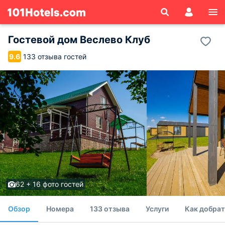
Гостевой дом Веслево Клуб
133 отзыва гостей
9.6
62 + 16 фото гостей
Обзор
Номера
133 отзыва
Услуги
Как добрат