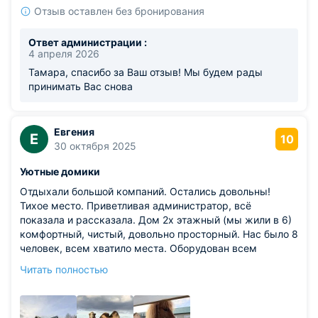
Отзыв оставлен без бронирования
Ответ администрации :
4 апреля 2026
Тамара, спасибо за Ваш отзыв! Мы будем рады
принимать Вас снова
Евгения
Е
10
30 октября 2025
Уютные домики
Отдыхали большой компаний. Остались довольны!
Тихое место. Приветливая администратор, всё
показала и рассказала. Дом 2х этажный (мы жили в 6)
комфортный, чистый, довольно просторный. Нас было 8
человек, всем хватило места. Оборудован всем
необходимым: плита, микроволновая печь, чайник,
Читать полностью
посудомоечная машина (таблетки прилагались),
стиральная машина, холодильник, посуда, фен. Есть Wi-
Fi. Около дома своя крытая мангальная зона (шампура,