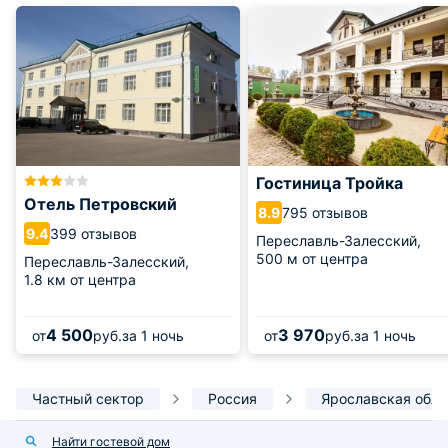
Гостиница Тройка
Отель Петровский
795 отзывов
8.9
399 отзывов
9.4
Переславль-Залесский,
500 м от центра
Переславль-Залесский,
1.8 км от центра
4 500
3 970
от
руб.
за 1 ночь
от
руб.
за 1 ночь
Частный сектор
Россия
Ярославская обла
Найти гостевой дом