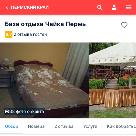
ПЕРМСКИЙ КРАЙ
База отдыха Чайка Пермь
2 отзыва гостей
8.7
38 фото объекта
Обзор
Номера
2 отзыва
Услуги
Как добратьс