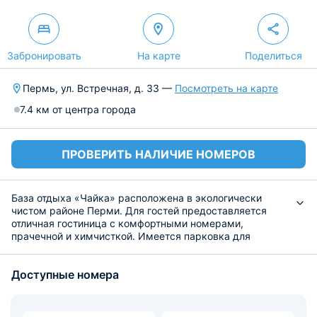
Забронировать
На карте
Поделиться
Пермь, ул. Встречная, д. 33 —
Посмотреть на карте
7.4 км от центра города
ПРОВЕРИТЬ НАЛИЧИЕ НОМЕРОВ
База отдыха «Чайка» расположена в экологически
чистом районе Перми. Для гостей предоставляется
отличная гостиница с комфортными номерами,
прачечной и химчисткой. Имеется парковка для
автомобилей и автобусов.
Просторная территория окружена густым лесов,
Доступные номера
просторные беседки и летние террасы позволяют
разместить до 100 человек. Все места отдыха
оборудованы необходимой мебелью, посудой,
электричеством и отоплением. Специальные