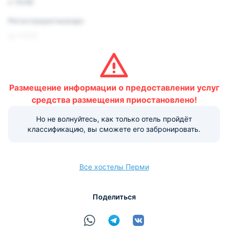
с 13:00
Регистрация выезда:
до 12:00
Условия и правила проживания:
Размещение домашних животных не допускается.
Размещение информации о предоставлении услуг
Варианты оплаты, доступные на ресепшене:
средства размещения приостановлено!
Но не волнуйтесь, как только отель пройдёт
Наличные
Безналичный
Visa
Euro/Mastercard
Maestro
МИР
классификацию, вы сможете его забронировать.
Все хостелы Перми
расчёт
Поделиться