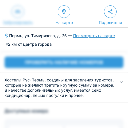
Забронировать
На карте
Поделиться
Пермь, ул. Тимирязева, д. 26 —
Посмотреть на карте
2 км от центра города
ПРОВЕРИТЬ НАЛИЧИЕ НОМЕРОВ
Хостелы Рус-Пермь, созданы для заселения туристов,
которые не желают тратить крупную сумму за номера.
В качестве дополнительных услуг, имеется сейф,
кондиционер, пешие прогулки и прочее.
Есть несколько вариантов заселения. Существует
возможность заселиться в общие комнаты для мужчин
Доступные номера
и женщин, а так же отдельный вариант на два человека.
Везде стандартный набор мебели и техники.
Бесплатный интернет предоставляется.
На небольшой общей кухне, можно приготовить еду.