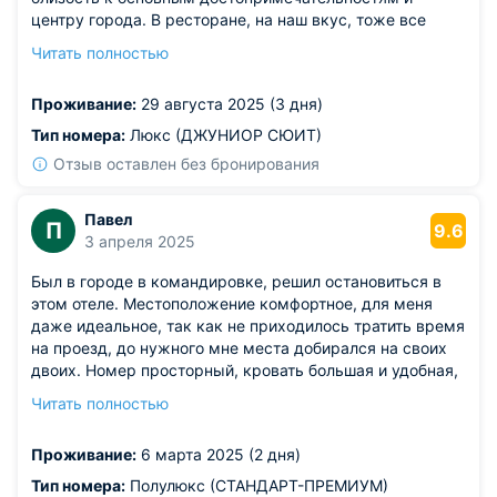
центру города. В ресторане, на наш вкус, тоже все
блюда были на достойном уровне. Была рада
Читать полностью
обнаружить кофемашину в номере, так как люблю
начинать утро сразу с чашечки горячего напитка. В
Проживание:
29 августа 2025 (3 дня)
общем остались только положительные впечатления.
Благодарим.
Тип номера:
Люкс (ДЖУНИОР СЮИТ)
Отзыв оставлен без бронирования
Павел
П
9.6
3 апреля 2025
Был в городе в командировке, решил остановиться в
этом отеле. Местоположение комфортное, для меня
даже идеальное, так как не приходилось тратить время
на проезд, до нужного мне места добирался на своих
двоих. Номер просторный, кровать большая и удобная,
спалось очень комфортно. Для меня также было важно
Читать полностью
наличие индивидуальной ванной комнаты.
Принадлежности для душа и полотенца выдали при
Проживание:
6 марта 2025 (2 дня)
заселении. В целом, все понравилось!
Тип номера:
Полулюкс (СТАНДАРТ-ПРЕМИУМ)