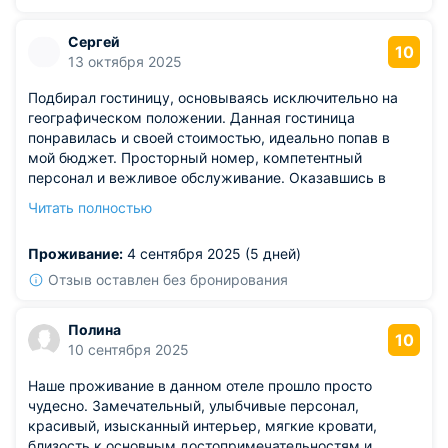
Сергей
10
13 октября 2025
Подбирал гостиницу, основываясь исключительно на
географическом положении. Данная гостиница
понравилась и своей стоимостью, идеально попав в
мой бюджет. Просторный номер, компетентный
персонал и вежливое обслуживание. Оказавшись в
номере, подумал, что поступил правильно, сон сладкий,
Читать полностью
кровать восхитительная, матрас отменный. Часто
сталкиваешься с разочарованиями, но тут удача на
Проживание:
4 сентября 2025 (5 дней)
стороне, теперь понимаю, почему рекомендуют именно
это место.
Отзыв оставлен без бронирования
Полина
10
10 сентября 2025
Наше проживание в данном отеле прошло просто
чудесно. Замечательный, улыбчивые персонал,
красивый, изысканный интерьер, мягкие кровати,
близость к основным достопримечательностям и