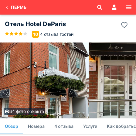
ПЕРМЬ
Отель Hotel DeParis
4 отзыва гостей
10
64 фото объекта
Обзор
Номера
4 отзыва
Услуги
Как добратьс