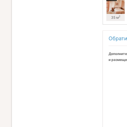
2
35 м
Обрати
Дополните
и размеще