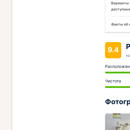
Варианты 
доступные
Факты об 
Р
9.4
н
Расположен
Чистота
Фотогр