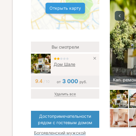
Открыть карту
Вы смотрели
Дом Шале
Кап. ремон
9.4
3 000
/ 10
от
руб.
Удалить все
Достопримечательности
рядом с гостевым домом
Богоявленский мужской