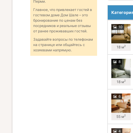
Перми.
Главное, что привлекает гостей в
Категори
гостевом доме Дом Шале – это
бронирование по ценам без
посредников и реальные отзывы
10
от ранее проживавших гостей.
Задавайте вопросы по телефонам
на странице или общайтесь с
2
18 м
хозяевами напрямую.
8
2
18 м
6
2
55 м
4