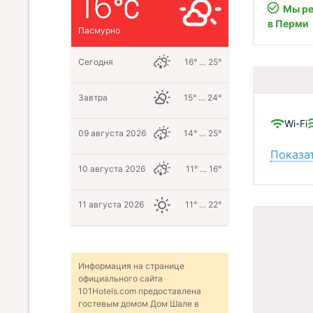
16
Мы ре
в Перми
Пасмурно
Сегодня
16° … 25°
Завтра
15° … 24°
Wi-Fi
09 августа 2026
14° … 25°
Показат
10 августа 2026
11° … 16°
11 августа 2026
11° … 22°
Информация на странице
официального сайта
101Hotels.com предоставлена
гостевым домом Дом Шале в