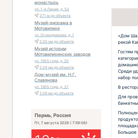
монастырь
ул. 1-я Линия, д. 53
371 м
до объекта
Музей-диорама в
Мотовилихе
ул. Огородникова, д. 1
«Дом Шал
2.00 км
до объекта
рекой Ка
Музей истории
Гостям п
Мотовилихинских заводов
категори
ул. 1905 года, д. 20
домашнюю
2.04 км
до объекта
Среди уд
Дом-музей им. Н.Г.
набор по
Славянова
В рестор
ул. 1905 года, д. 37
2.09 км
до объекта
Для пров
банкетны
Полноцен
Пермь, Россия
продукто
Пт, 7 августа 2026
(
7:59:08
)
площадка
Большое 