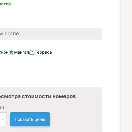
остей
ом Шале
лкон
Мангал
Терраса
осмотра стоимости номеров
ей
Показать цены