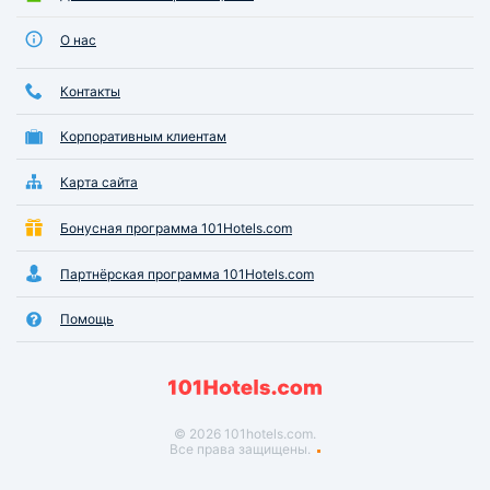
пути следования, 
"Кооперативный т
О нас
музей - Вулканари
можно спуститься
Контакты
Култучному, а дал
центральную площ
Корпоративным клиентам
Полноценный сам
экскурсионный м
Стоимость проживания 
Карта сайта
гостиничных. Ком
присутствует. Ре
Бонусная программа 101Hotels.com
любителям путеше
самостоятельно!
Партнёрская программа 101Hotels.com
Помощь
© 2026 101hotels.com.
Все права защищены.