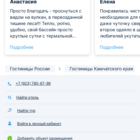
Анастасия
Елена
Просто благодать - проснуться с
Понравилась чисто
видом на вулкан, в первозданной
необходимое для 
тишине леса!!! Тепло, уютно,
даже чуточку свер
удобно, свой бассейн просто
второе одеяло в 
круглые сутки с термальной
любителей укутать
водой!!! И все это вдалеке от
сушилка для обуви
Подробнее
Подробнее
людей. Непередаваемые
Камчатки в ноябре
впечатления - всем советую!!
столовых прибора
ножницы (зачёт п
любители полаком
Гостиницы России
Гостиницы Камчатского края
Свой санузел с д
водой. Есть индук
+7 (923) 785-67-96
посуда для самос
приготовления пи
Найти отель
холодильник. Райо
но в двух минута
остановка трех а
Найти тур
маршрутов, котор
- езжай куда надо
Войти в личный кабинет
едешь - любуешьс
Авачинскую бухту
Добавить объект размещения