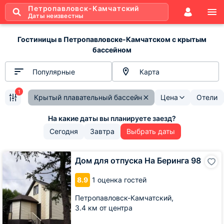
Петропавловск-Камчатский
Даты неизвестны
Гостиницы в Петропавловске-Камчатском с крытым
бассейном
Популярные
Карта
1
Крытый плавательный бассейн
Цена
Отели
Сегодня
Завтра
Выбрать даты
Дом
Дом для отпуска На Беринга 98
для
отпуска
8.9
1 оценка гостей
На
Беринга
Петропавловск-Камчатский,
98
3.4 км от центра