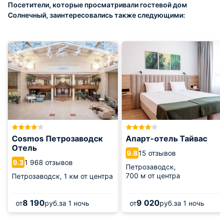
Посетители, которые просматривали гостевой дом
Солнечный, заинтересовались также следующими:
Cosmos Петрозаводск
Апарт-отель Тайвас
Отель
15 отзывов
9.8
1 968 отзывов
9.3
Петрозаводск,
700 м от центра
Петрозаводск,
1 км от центра
8 190
9 020
от
руб.
за 1 ночь
от
руб.
за 1 ночь