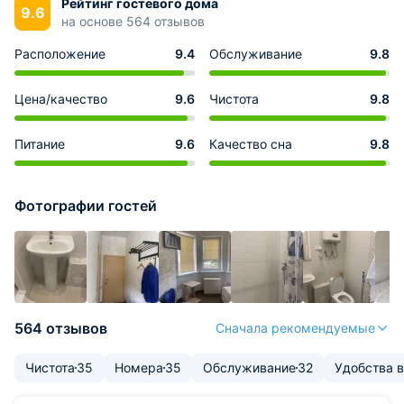
Рейтинг гостевого дома
9.6
на основе 564 отзывов
Расположение
9.4
Обслуживание
9.8
Цена/качество
9.6
Чистота
9.8
Питание
9.6
Качество сна
9.8
Фотографии гостей
564 отзывов
Сначала рекомендуемые
Чистота
35
Номера
35
Обслуживание
32
Удобства 