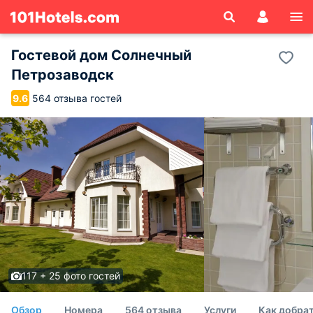
Гостевой дом Солнечный
Петрозаводск
564 отзыва гостей
9.6
117 + 25 фото гостей
Обзор
Номера
564 отзыва
Услуги
Как добрат