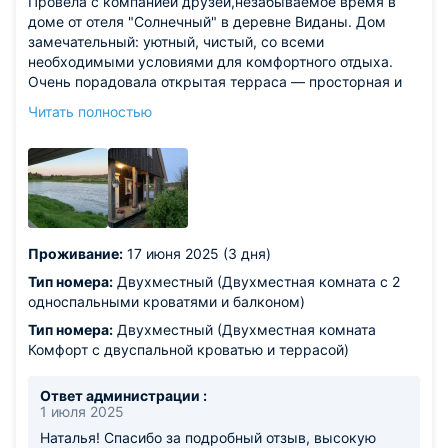
Провела с компанией друзей,незабываемое время в
доме от отеля "Солнечный" в деревне Виданы. Дом
замечательный: уютный, чистый, со всеми
необходимыми условиями для комфортного отдыха.
Очень порадовала открытая терраса — просторная и
уютная, с красивым видом на реку. Здесь было
Читать полностью
приятно проводить утро с чашкой кофе или
расслабляться вечером с друзьями . Атмосфера
абсолютного спокойствия и уединения, всё продумано
до мелочей. Окружающая природа просто волшебная:
река Шуя, свежий воздух и красивый вид помогают
полностью перезагрузиться . Огромное спасибо
сотрудникам — очень внимательные, отзывчивые и
Проживание:
17 июня 2025 (3 дня)
всегда готовы помочь. Рекомендую этот дом всем, кто
ищет идеальное место для отдыха! Спасибо за
Тип номера:
Двухместный (Двухместная комната с 2
гостеприимство!
односпальными кроватями и балконом)
Из недостатков: единственный спорный момент — это
Тип номера:
Двухместный (Двухместная комната
расстояние от города примерно 20 км , но если вы на
Комфорт с двуспальной кроватью и террасой)
машине, дорога совсем не вызывает трудностей и
даже превращается в приятную часть путешествия.
Ответ администрации :
1 июля 2025
Наталья! Спасибо за подробный отзыв, высокую