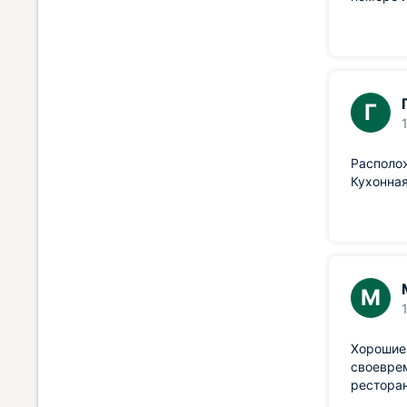
Г
Располож
Кухонная
М
Хорошие
своеврем
ресторан