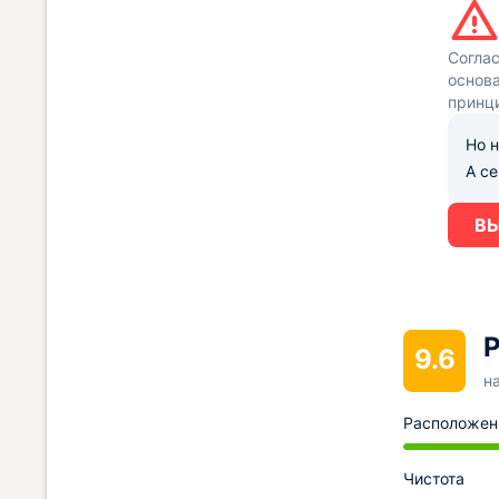
Согла
основа
принц
Но н
А с
ВЫ
Р
9.6
н
Расположен
Чистота