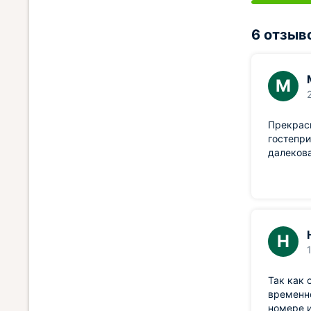
6 отзыв
М
Прекрасн
гостепри
далекова
Н
Так как 
временно
номере и