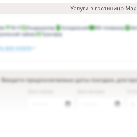
Услуги в гостинице Ма
йн
Wi-Fi
Кондиционер
Холодильник
ЖК-телевизор
Ав
рический чайник
Трансфер
ь все услуги
Введите предполагаемые даты поездки, для пр
Дата заезда
Дата выезда
Гост
—.—.—
—.—.—
2