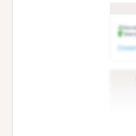
Бассе
Элект
Показат