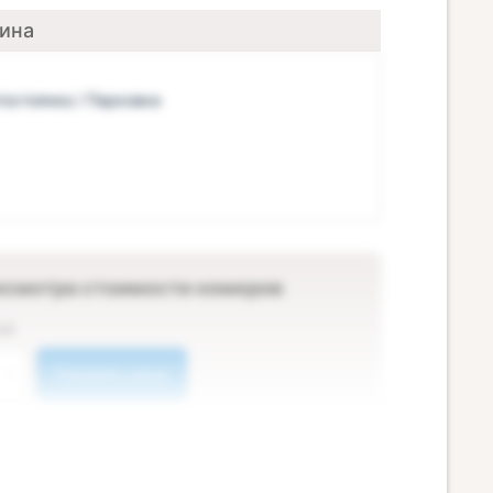
рина
тостоянка / Парковка
осмотра стоимости номеров
ей
Показать цены