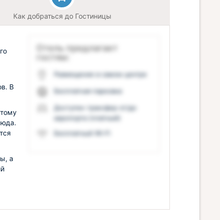
Как добраться до Гостиницы
Отель предлагает
го
гостям:
Размещение в самом центре
в. В
Бесплатная парковка
Доступен трансфер от/до
этому
аэропорта (платный)
люда.
тся
Бесплатный Wi-Fi
ы, а
ий