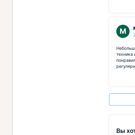
М
Небольшо
техника 
понравил
регулярн
Вы хо