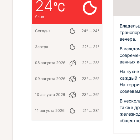
24
Ясно
Владельц
Сегодня
24° … 24°
транспор
вечера.
Завтра
22° … 31°
В каждом
современ
ванных к
08 августа 2026
22° … 28°
На кухне
каждый п
09 августа 2026
23° … 26°
На терри
хозяевам
10 августа 2026
23° … 26°
В нескол
также др
11 августа 2026
21° … 28°
железнод
обществе