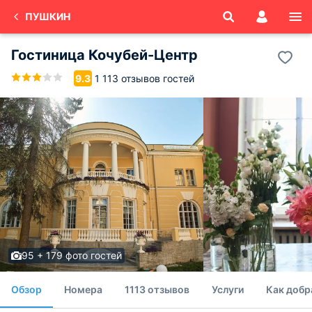
ПУШКИН
Гостиница Кочубей-Центр
1 113 отзывов гостей
9.3
95 + 179 фото гостей
Обзор
Номера
1113 отзывов
Услуги
Как добр