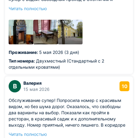
Розовый залы, где завтрак. Есть зимний сад. Номера
Читать полностью
примерно соответствуют 3 звёздам. Завтрак подавался
каждому гостю отдельно из расчета взрослого
мужчины. Персонал любезный.
Из недостатков: плохо работал интернет, wi-fi все время
отключался. Порой трудно было посмотреть
расписание работы музеев, электричек, купить он-лайн
билеты. Для кого это важно, на второй этаж нужно
Проживание:
5 мая 2026 (3 дня)
подниматься по лестнице, без лифта.
Тип номера:
Двухместный (Стандартный с 2
отдельными кроватями)
Валерия
В
10
15 мая 2026
Обслуживание супер! Попросила номер с красивым
видом, но без шума дорог. Оказалось, что свободны
два варианты на выбор. Показали как пройти в
ресторан, в красивый садик и к дополнительному
выходу. Номер приятный, ничего лишнего. В коридоре
можно налить питьевой воды. На ресепшне попросила
Читать полностью
тапочки - выдали:) Зал и завтраки - отдельное