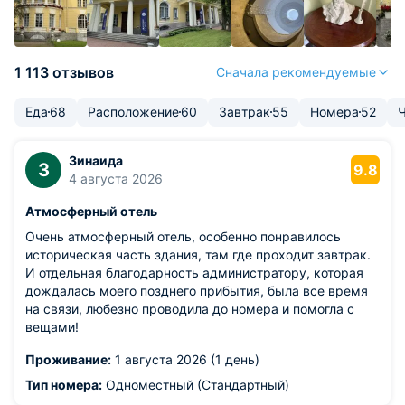
1 113 отзывов
Сначала рекомендуемые
Еда
68
Расположение
60
Завтрак
55
Номера
52
Ч
Зинаида
З
9.8
4 августа 2026
Атмосферный отель
Очень атмосферный отель, особенно понравилось
историческая часть здания, там где проходит завтрак.
И отдельная благодарность администратору, которая
дождалась моего позднего прибытия, была все время
на связи, любезно проводила до номера и помогла с
вещами!
Проживание:
1 августа 2026 (1 день)
Тип номера:
Одноместный (Стандартный)