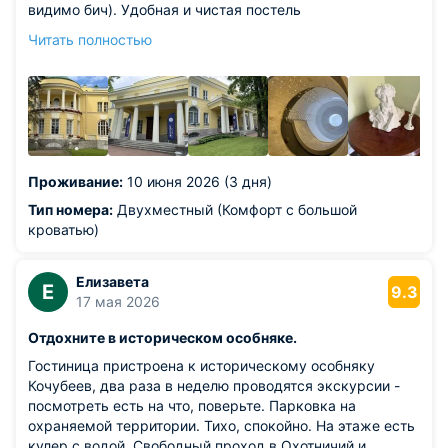
видимо бич). Удобная и чистая постель
Обворожительная оранжерея, атмосферный зал для
Читать полностью
завтраков
Из недостатков: чуть подтянуть чистоту в номерах не
помешаем. ( при этом постель чистая). Можно было бы
в номерах комфорт предусмотреть чайные пары и
бесплатные халаты. Мне кажется странным покупать
халат и простить на рецепшен тапочки. Завтраки
посредственные
Проживание:
10 июня 2026 (3 дня)
Тип номера:
Двухместный (Комфорт с большой
кроватью)
Елизавета
Е
9.3
17 мая 2026
Отдохните в историческом особняке.
Гостиница пристроена к историческому особняку
Кочубеев, два раза в неделю проводятся экскурсии -
посмотреть есть на что, поверьте. Парковка на
охраняемой территории. Тихо, спокойно. На этаже есть
кулер с водой. Свободный проход в Охотничий и