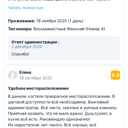
Цветник, центр, достопримечательности. Не было
Читать полностью
очередей в туалеты, все очень уважительно относятся
друг к другу. Администраторы Наталья и Валентина
Проживание:
18 ноября 2025 (1 день)
Александровна очень клиентоориентированы и всегда
готовы помочь
Тип номера:
Восьмиместный Женский (Номер 4)
Из недостатков: все хорошо, если бы не пахло
канализацией
Ответ администрации :
2 декабря 2025
Спасибо!
Елена
9.8
18 октября 2025
Удобное месторасположение
В данном хостеле прекрасное месторасположение. В
шаговой доступности всё необходимое. Вежливый
администратор. Всё чисто, светлые и уютные комнаты.
Приятная кровать, что не мало важно. Душ,туалет, в
кухне всё есть. Рекомендую однозначно!
Из недостатков: нет такого. Всё хорошо, всё