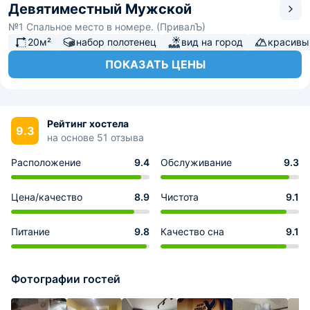
Девятиместный Мужской
№1 Спальное место в номере. (ПривалЪ)
20м²
набор полотенец
вид на город
красивы
ПОКАЗАТЬ ЦЕНЫ
Рейтинг хостела
9.3
на основе 51 отзыва
Расположение
9.4
Обслуживание
9.3
Цена/качество
8.9
Чистота
9.1
Питание
9.8
Качество сна
9.1
Фотографии гостей