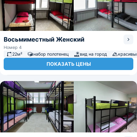
Восьмиместный Женский
Номер 4
22м²
набор полотенец
вид на город
красивы
ПОКАЗАТЬ ЦЕНЫ