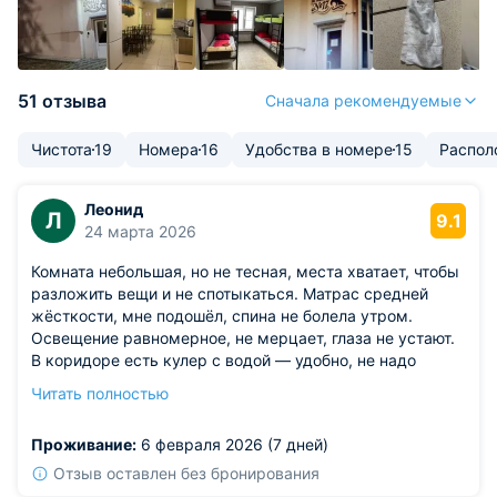
51 отзыва
Сначала рекомендуемые
Чистота
19
Номера
16
Удобства в номере
15
Распол
Леонид
Л
9.1
24 марта 2026
Комната небольшая, но не тесная, места хватает, чтобы
разложить вещи и не спотыкаться. Матрас средней
жёсткости, мне подошёл, спина не болела утром.
Освещение равномерное, не мерцает, глаза не устают.
В коридоре есть кулер с водой — удобно, не надо
бегать в магазин. Душевые чистые, кабинки
Читать полностью
закрываются плотно, приватности хватает.
Из недостатков: в общей зоне мало мест для сидения.
Проживание:
6 февраля 2026 (7 дней)
Если приезжает группа, приходится ждать, пока
освободится кресло или диван.
Отзыв оставлен без бронирования