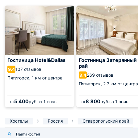
Гостиница Hotel&Dallas
Гостиница Затерянный
рай
107 отзывов
9.4
269 отзывов
9.4
Пятигорск,
1 км от центра
Пятигорск,
2.7 км от центра
5 400
8 800
от
руб.
за 1 ночь
от
руб.
за 1 ночь
Хостелы
Россия
Ставропольский край
Найти хостел