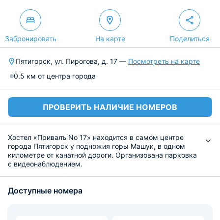
Забронировать
На карте
Поделиться
Пятигорск, ул. Пирогова, д. 17 —
Посмотреть на карте
0.5 км от центра города
ПРОВЕРИТЬ НАЛИЧИЕ НОМЕРОВ
Хостел «Привалъ No 17» находится в самом центре
города Пятигорск у подножия горы Машук, в одном
километре от канатной дороги. Организована парковка
с видеонаблюдением.
В хостеле имеются мужские, женские и семейные
номера. На всей территории работает бесплатный Wi-Fi.
Доступные номера
В семейных номерах установлены телевизоры. Для
гостей доступна терраса с видом на горы.
Общая кухня оборудована плитой, холодильником,
микроволновой печью и необходимым набором посуды.