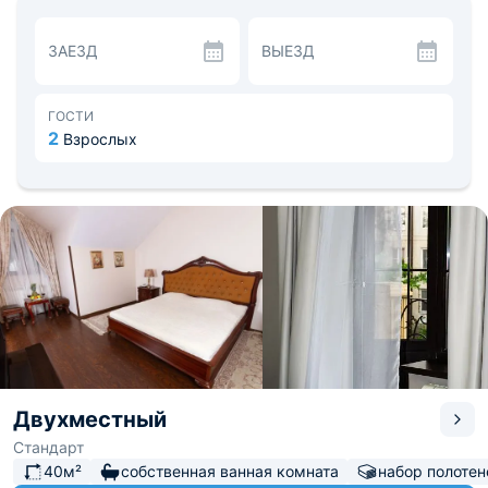
дополнения.
Пообедать и поужинать постояльцы могут в ресторане
ЗАЕЗД
ВЫЕЗД
отеля, либо в хинкальной и кафетерии поблизости.
Рядом с «Villa Lazio» находится кинотеатр, фонтан,
вещевые, продуктовые и парфюмерные магазины.
ГОСТИ
2
Взрослых
Двухместный
Стандарт
40м²
собственная ванная комната
набор полотен