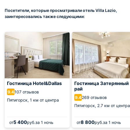
Посетители, которые просматривали отель Villa Lazio,
заинтересовались также следующими:
Гостиница Hotel&Dallas
Гостиница Затерянный
рай
107 отзывов
9.4
269 отзывов
9.4
Пятигорск,
1 км от центра
Пятигорск,
2.7 км от центра
5 400
8 800
от
руб.
за 1 ночь
от
руб.
за 1 ночь