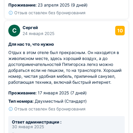
ухаживают. Сотрудники вежливые, улыбаются
Проживание:
23 апреля 2025 (9 дней)
искренне, а не формально. Прогулка до главной аллеи
заняла меньше десяти минут, что тоже плюс. Номер
Отзыв оставлен без бронирования
был чистый, с качественным текстилем и уютной
атмосферой.
Сергей
С
Из недостатков: водонагреватель прогревался не
10
24 января 2025
сразу.
Для нас то, что нужно
Отдых в этом отеле был прекрасным. Он находится в
живописном месте, здесь хороший воздух, а до
достопримечательностей Пятигорска легко можно
добраться если не пешком, то на транспорте. Хороший
номер, чистая удобная мебель, приличный санузел,
работающая техника, включай быстрый интернет.
Проживание:
17 января 2025 (7 дней)
Тип номера:
Двухместный (Стандарт)
Отзыв оставлен без бронирования
Ответ администрации :
30 января 2025