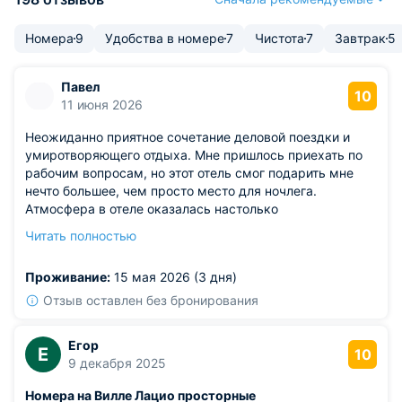
Номера
9
Удобства в номере
7
Чистота
7
Завтрак
5
Павел
10
11 июня 2026
Неожиданно приятное сочетание деловой поездки и
умиротворяющего отдыха. Мне пришлось приехать по
рабочим вопросам, но этот отель смог подарить мне
нечто большее, чем просто место для ночлега.
Атмосфера в отеле оказалась настолько
располагающей к отдыху, что я смог по-настоящему
Читать полностью
расслабиться. Номер был оборудован всем, что могло
понадобиться для приятного и комфортного
Проживание:
15 мая 2026 (3 дня)
проживания, создавая ощущение настоящего дома.
Особо ценным оказалось внимание к деталям, что
Отзыв оставлен без бронирования
добавляло уют. Что касается дороги, то добраться до
отеля было удивительно легко, без каких-либо
Егор
Е
затруднений. А когда наступала ночь, наступала полная
10
9 декабря 2025
тишина, позволяющая мне крепко спать и просыпаться
полным сил.
Номера на Вилле Лацио просторные