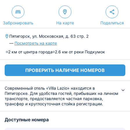
Забронировать
На карте
Поделиться
Пятигорск, ул. Московская, д. 63 стр. 2
—
Посмотреть на карте
2 км от центра города
2.6 км от реки Подкумок
ПРОВЕРИТЬ НАЛИЧИЕ НОМЕРОВ
Современный отель «Villa Lazio» находится в
Пятигорске. Для удобства гостей, прибывших на личном
транспорте, предоставляется частная парковка,
трансфер и круглосуточная стойка регистрации.
Разместиться постояльцы могут в комфортабельных
номерах, оснащенных всем необходимым для
Доступные номера
хорошего отдыха: современной мебелью, техникой,
индивидуальной ванной комнатой, набором полотенец,
халатами и тапочками в качестве приятного