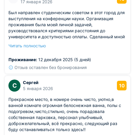
17 января 2026
Был направлен студенческим советом в этот город для
выступления на конференции науки. Организация
проживания была моей личной задачей,
руководствовался критериями расстояния до
университета и доступностью оплаты. Сделанный мной
выбор впечатлил качеством условий: комфортно
Читать полностью
отдыхать вдали от городской суеты, великолепный
порядок, принятие душа приносит исключительно
Проживание:
12 декабря 2025 (5 дней)
приятные ощущения.
Отзыв оставлен без бронирования
Сергей
С
10
5 января 2026
Прекрасное место, в номере очень чисто, уютно,в
ванной комнате огромная белоснежная ванна, полы с
подогревом,чисто,стильно, очень порадовала
собственная парковка, персонал улыбчивый,
доброжелательный, всё прекрасно, следующий раз
буду останавливаться только здесь!!