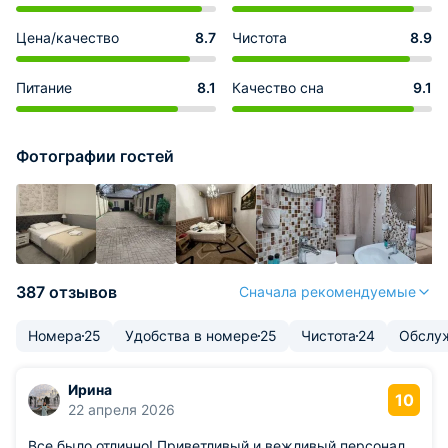
Цена/качество
8.7
Чистота
8.9
Питание
8.1
Качество сна
9.1
Фотографии гостей
387 отзывов
Сначала рекомендуемые
Номера
25
Удобства в номере
25
Чистота
24
Обслу
Ирина
10
22 апреля 2026
Все было отлично! Приветливый и вежливый персонал.