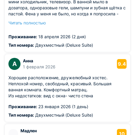
мини холодильник, телевизор. В ванной мыло в
дозатора, одноразовые гели, шампуни и зубная щётка с
пастой. Фена у меня не было, но когда я попросила -
сразу принесли. На этаже есть утюг и гладильная
Читать полностью
доска. На первом этаже кухня со всем необходимым.
Очень приветливый и доброжелательный персонал.
Проживание:
18 апреля 2026 (2 дня)
Хорошее расположение: недалеко от жд вокзала,
центра города, и в то же время, тихо и спокойно.
Тип номера:
Двухместный (Deluxe Suite)
Набережная в пешей доступности (для тех, кто любит
ходить пешком)). Рядом магазины, кафе и пр.
Анна
А
9.4
1 февраля 2026
Хорошее расположение, дружелюбный хостес.
Неплохой номер, свободный, красивый. Большая
ванная комната. Комфортный матрац.
Из недостатков: вид с окна- чисто стена
Проживание:
23 января 2026 (1 день)
Тип номера:
Двухместный (Deluxe Suite)
Мадлен
10