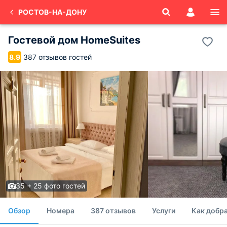
РОСТОВ-НА-ДОНУ
Гостевой дом HomeSuites
387 отзывов гостей
8.9
35 + 25 фото гостей
Обзор
Номера
387 отзывов
Услуги
Как добра