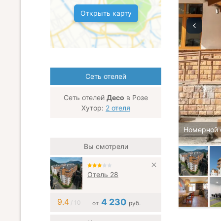
Открыть карту
Сеть отелей
Сеть отелей
Десо
в Розе
Хутор:
2 отеля
Номерной 
Вы смотрели
Отель 28
9.4
4 230
/ 10
от
руб.