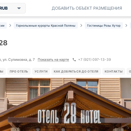
RUB
ДОБАВИТЬ ОБЪЕКТ РАЗМЕЩЕНИЯ
сии
Горнолыжные курорты Красной Поляны
Гостиницы Розы Хутор
28
Показать на карте
 ул. Сулимовка, д. 7
+7 (921) 097-13-39
НЫ
ПРО ОТЕЛЬ
УСЛУГИ
КАК ДОБРАТЬСЯ ДО ОТЕЛЯ
КОНТАКТЫ
О