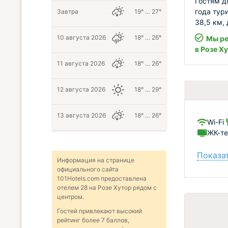
Гостям д
года тур
Завтра
19° … 27°
38,5 км,
10 августа 2026
18° … 26°
Мы ре
в Розе Х
11 августа 2026
18° … 26°
12 августа 2026
18° … 29°
13 августа 2026
18° … 26°
Wi-Fi
ЖК-те
Показат
Информация на странице
официального сайта
101Hotels.com предоставлена
отелем 28 на Розе Хутор рядом с
центром.
Гостей привлекают высокий
рейтинг более 7 баллов,