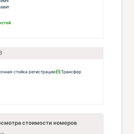
ремя
тавит
остей
8
очная стойка регистрации
Трансфер
осмотра стоимости номеров
ей