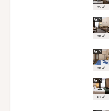
2
35 м
5
2
38 м
6
2
38 м
5
2
60 м