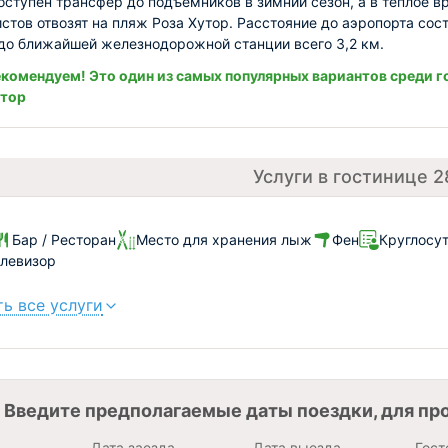
оступен трансфер до подъемников в зимний сезон, а в теплое в
истов отвозят на пляж Роза Хутор. Расстояние до аэропорта сос
 до ближайшей железнодорожной станции всего 3,2 км.
комендуем! Это один из самых популярных вариантов среди г
утор
Услуги в гостинице 2
Бар / Ресторан
Место для хранения лыж
Фен
Круглосут
левизор
ь все услуги
Введите предполагаемые даты поездки, для пр
Дата заезда
Дата выезда
Гост