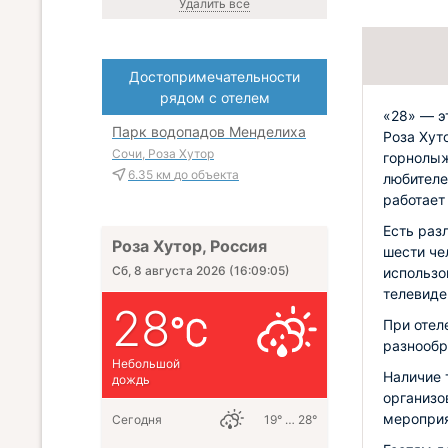
Удалить все
Достопримечательности
рядом с отелем
«28» — э
Парк водопадов Менделиха
Роза Хут
Сочи, Роза Хутор
горнолыж
6.35 км
до объекта
любителе
работает
Есть раз
Роза Хутор, Россия
шести че
Сб, 8 августа 2026
(
16:09:06
)
использо
телевиде
28
При отел
разнообр
Небольшой
Наличие 
дождь
организо
мероприя
Сегодня
19° … 28°