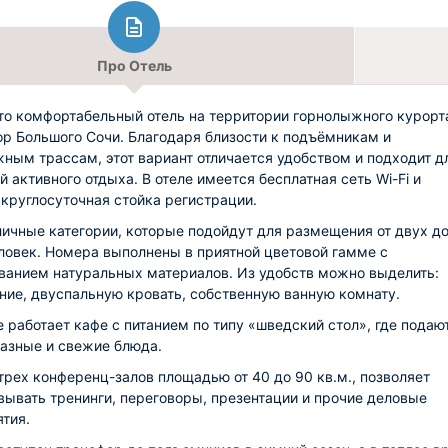
Про Отель
то комфортабельный отель на территории горнолыжного курорт
ор Большого Сочи. Благодаря близости к подъёмникам и
ным трассам, этот вариант отличается удобством и подходит д
й активного отдыха. В отеле имеется бесплатная сеть Wi-Fi и
 круглосуточная стойка регистрации.
личные категории, которые подойдут для размещения от двух д
ловек. Номера выполнены в приятной цветовой гамме с
ванием натуральных материалов. Из удобств можно выделить:
ние, двуспальную кровать, собственную ванную комнату.
е работает кафе с питанием по типу «шведский стол», где подаю
азные и свежие блюда.
трех конференц-залов площадью от 40 до 90 кв.м., позволяет
вывать тренинги, переговоры, презентации и прочие деловые
тия.