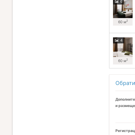
6
2
60 м
4
2
60 м
Обрати
Дополните
и размеще
Регистрац