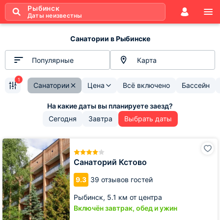
Рыбинск
Даты неизвестны
Санатории в Рыбинске
Популярные
Карта
1
Санатории
Цена
Всё включено
Бассейн
Сегодня
Завтра
Выбрать даты
Санаторий
Кстово
Санаторий Кстово
9.3
39 отзывов гостей
Рыбинск,
5.1 км от центра
Включён завтрак, обед и ужин