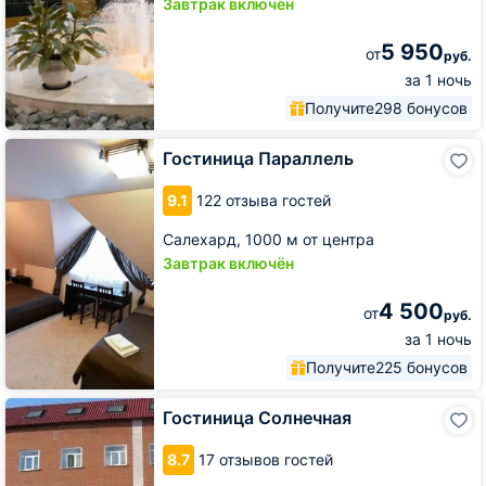
Завтрак включён
5 950
от
руб.
за 1 ночь
Получите
298 бонусов
Гостиница
Гостиница Параллель
Параллель
9.1
122 отзыва гостей
Салехард,
1000 м от центра
Завтрак включён
4 500
от
руб.
за 1 ночь
Получите
225 бонусов
Гостиница
Гостиница Солнечная
Солнечная
8.7
17 отзывов гостей