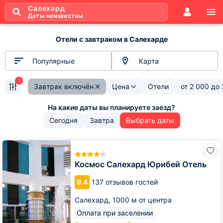
Салехард
Даты неизвестны
Отели с завтраком в Салехарде
Популярные
Карта
1
Завтрак включён
Цена
Отели
от
2 000
до
Сегодня
Завтра
Выбрать даты
Космос
Салехард
Юрибей
Космос Салехард Юрибей Отель
Отель
9.4
137 отзывов гостей
Салехард,
1000 м от центра
Оплата при заселении