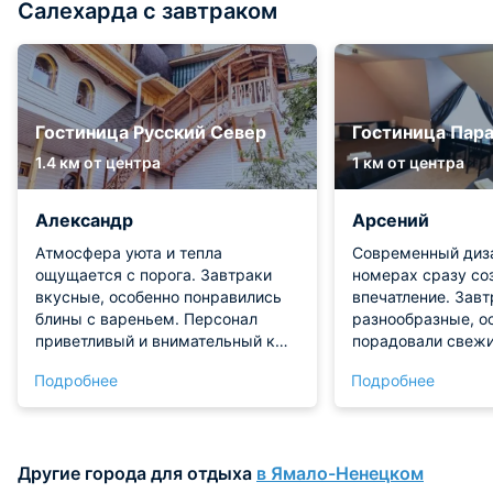
Салехарда с завтраком
Гостиница Русский Север
Гостиница Пар
1.4 км от центра
1 км от центра
Александр
Арсений
Атмосфера уюта и тепла
Современный диза
ощущается с порога. Завтраки
номерах сразу со
вкусные, особенно понравились
впечатление. Завт
блины с вареньем. Персонал
разнообразные, о
приветливый и внимательный к
порадовали свежи
деталям. Расположение удобное
Персонал внимате
Подробнее
Подробнее
для прогулок по городу. Wi-Fi
дружелюбный, все
работал стабильно, что важно для
помочь. Отличное
деловых поездок. Тепло в номере
рядом магазины и 
сохранялось даже в сильный
работал без сбоев
Другие города для отдыха
в Ямало-Ненецком
мороз. Тихая обстановка
работы. Тепло в 