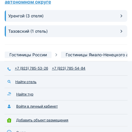
способствовала хорошему
сильные морозы. 
автономном округе
отдыху.
парковка для гост
автомобиле.
Уренгой
(3 отеля)
Тазовский
(1 отель)
Гостиницы России
Гостиницы Ямало-Ненецкого ав
+7 (923) 785-53-26
+7 (923) 785-54-84
Найти отель
Найти тур
Войти в личный кабинет
Добавить объект размещения