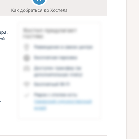
Как добраться до Хостела
Хостел предлагает
ера.
гостям:
ой
Размещение в самом центре
Бесплатная парковка
Доступен трансфер (за
дополнительную плату)
Бесплатный Wi-Fi
Рядом с отелем есть:
.
Самарский художественный
музей