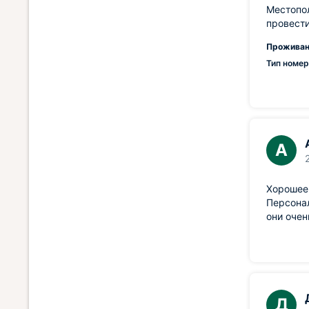
Местопол
провести
Проживан
Тип номер
А
Хорошее 
Персонал
они очен
Д