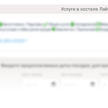
Услуги в хостеле Лай
Автостоянка / Парковка
Общая кухня
Холодильник
Мик
осуточная стойка регистрации
Химчистка / Прачечная
Кон
ь все услуги
Введите предполагаемые даты поездки, для пр
Дата заезда
Дата выезда
Гост
—.—.—
—.—.—
2