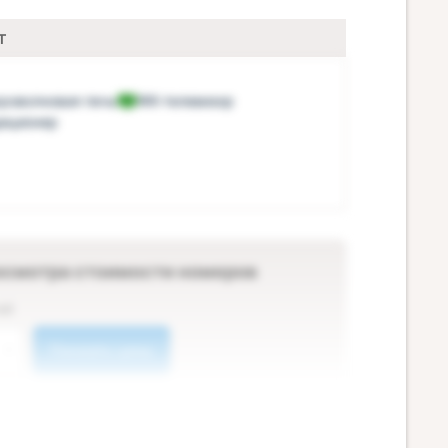
т
роволновая печь
ЖК-телевизор
диционер
осмотра стоимости номеров
ей
Показать цены