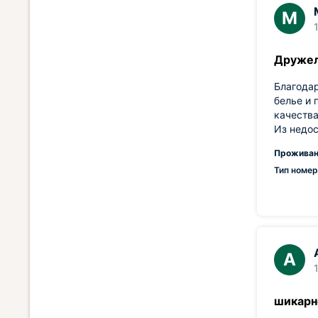
М
Дружел
Благода
белье и 
качеств
Из недос
Проживан
Тип номер
А
шикарн