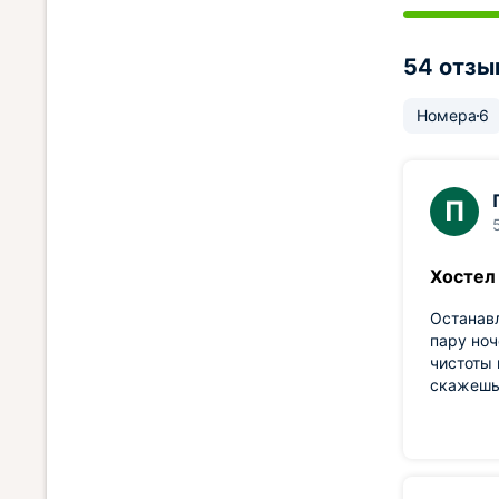
54 отзы
Номера
6
П
Хостел
Останавл
пару ноч
чистоты 
скажешь