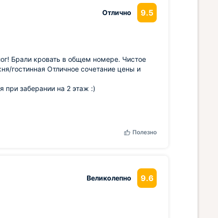
9.5
Отлично
г! Брали кровать в общем номере. Чистое
хня/гостинная Отличное сочетание цены и
 при заберании на 2 этаж :)
Полезно
9.6
Великолепно