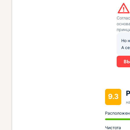
Согла
основа
принц
Но н
А с
ВЫ
Р
9.3
н
Расположен
Чистота