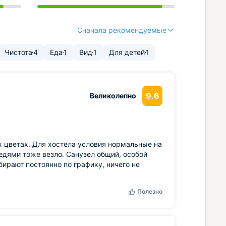
Сначала рекомендуемые
Чистота
4
Еда
1
Вид
1
Для детей
1
9.6
Великолепно
х цветах. Для хостела условия нормальные на
седями тоже везло. Санузел общий, особой
бирают постоянно по графику, ничего не
Полезно