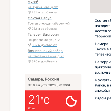
музей
ул. Куйбышева, д. 92
231 м
до объекта
Фонтан Парус
Хостел «
Третья очередь набережной
находитс
262 м
до объекта
Хостел о
Галерея Виктория
террасой
Некрасовская ул., д. 2
Номера -
332 м
до объекта
Также в 
Вознесенский собор
телевизо
ул. Степана Разина, д. 78
370 м
до объекта
На терри
приготов
воспольз
Самара, Россия
К услуга
Район, в
Пт, 8 августа 2026
(
2:17:07
)
спокойст
21
Рядом ра
Ясно