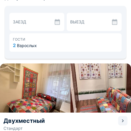
Приготовить еду гости смогут в кухонной зоне, где
размещены бытовые приборы. Поблизости множество
столовых и кафе.
Удачное расположение в центре города позволит
ЗАЕЗД
ВЫЕЗД
добраться до достопримечательностей пешком:
Эрмитажа, Адмиралтейства, Александровского сада
или Русского музея. Расстояние до аэропорта Пулково
- 15,6 км, до Витебского железнодорожного вокзала -
ГОСТИ
2,1 км.
2
Взрослых
Двухместный
Стандарт