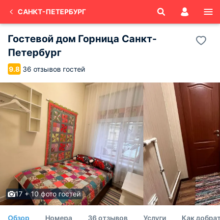
САНКТ-ПЕТЕРБУРГ
Гостевой дом Горница Санкт-
Петербург
36 отзывов гостей
9.8
17 + 10 фото гостей
Обзор
Номера
36 отзывов
Услуги
Как добрат