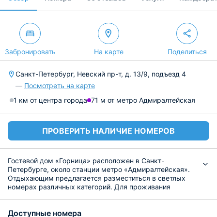
Забронировать
На карте
Поделиться
Санкт-Петербург, Невский пр-т, д. 13/9, подъезд 4
—
Посмотреть на карте
1 км от центра города
71 м от метро Адмиралтейская
ПРОВЕРИТЬ НАЛИЧИЕ НОМЕРОВ
Гостевой дом «Горница» расположен в Санкт-
Петербурге, около станции метро «Адмиралтейская».
Отдыхающим предлагается разместиться в светлых
номерах различных категорий. Для проживания
установлены комфортабельные спальные места, есть
стиральная машина и доступ к Wi-Fi. Удобства
Доступные номера
находятся на этаже.