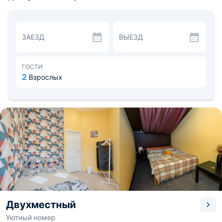
на этаже. Есть бесплатный Wi-Fi. К услугам
постояльцев круглосуточная стойка регистрации,
использование стиральной машины, предоставление
хозяйственных принадлежностей.
ЗАЕЗД
ВЫЕЗД
Есть общая кухня с плитой, холодильником, набором
посуды, бытовыми приборами и обеденной зоной. В
пешей доступности кафе «Троицкий мост»,
«Рюмка&Лаваш» и пиццерия «Лево Право».
ГОСТИ
Расстояние до аэропорта — 15.3 км, до ж/д – 2.6 км.
2
Взрослых
Неподалеку находятся Доходный дом Г.А. Черткова,
Иммерсивный театр, Зимний дворец Петра I и Марсово
поле.
Двухместный
Уютный номер