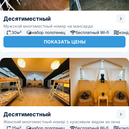
Десятиместный
Мужской многоместный номер на мансарде
30м²
набор полотенец
бесплатный Wi-fi
конд
ПОКАЗАТЬ ЦЕНЫ
Десятиместный
Женский многоместный номер с красивым видом из окна
25м²
набор полотенец
бесплатный Wi-fi
конд