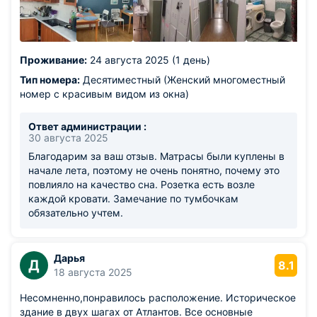
диванчиками для отдыха.
Из недостатков: учитывая такую низкую цену, нужно
учитывать с чем соглашаетесь. Для меня важно
качество сна, поэтому отмечу, что матрас был
Проживание:
24 августа 2025 (1 день)
продавлен с одной стороны и было не удобно. Кровати
двухярусные, я была на нижнем ярусе и здесь более
Тип номера:
Десятиместный (Женский многоместный
комфортно, рядом тумбочка. Если спать на втором
номер с красивым видом из окна)
ярусе, то не понятно куда складывать мелкие
вещи...нет маломальской полочки. Так же нет зарядки
Ответ администрации :
для телефона возле кроватей ( уже привыкла с такому
30 августа 2025
сервису) . По факту это большая комната как в
Благодарим за ваш отзыв. Матрасы были куплены в
общежитии, где есть общие вешала, стол и кое-где
начале лета, поэтому не очень понятно, почему это
тумбочки. Саузлы на этаже, но на такое количество
повлияло на качество сна. Розетка есть возле
гостей маловато.Ночевала 1 сутки, мне нормально, на
каждой кровати. Замечание по тумбочкам
большее количество дней я бы выбрала чуть дальше от
обязательно учтем.
центра и подороже
Дарья
Д
8.1
18 августа 2025
Несомненно,понравилось расположение. Историческое
здание в двух шагах от Атлантов. Все основные