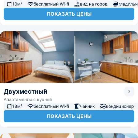
10м²
бесплатный Wi-fi
вид на город
гладиль
ПОКАЗАТЬ ЦЕНЫ
Двухместный
Апартаменты с кухней
18м²
бесплатный Wi-fi
чайник
кондиционер
ПОКАЗАТЬ ЦЕНЫ