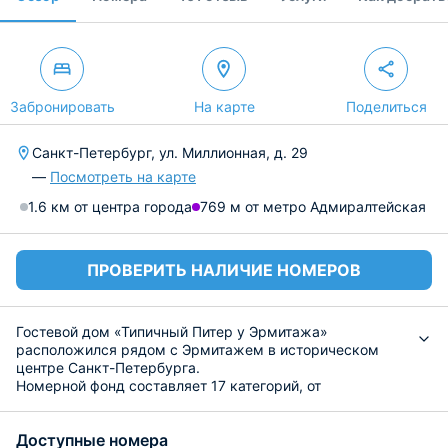
Забронировать
На карте
Поделиться
Санкт-Петербург, ул. Миллионная, д. 29
—
Посмотреть на карте
1.6 км от центра города
769 м от метро Адмиралтейская
ПРОВЕРИТЬ НАЛИЧИЕ НОМЕРОВ
Гостевой дом «Типичный Питер у Эрмитажа»
расположился рядом с Эрмитажем в историческом
центре Санкт-Петербурга.
Номерной фонд составляет 17 категорий, от
«Стандарта» до «Апартаментов». Для размещения
подготовлены светлые и уютные номера со всем
Доступные номера
необходимым для комфортного проживания. Удобства