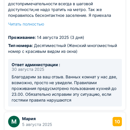
достопримечательности всегда в шаговой
доступности,не надо тратить на метро. Так же
понравилось бесконтактное заселение. Я приехала
ночью, проблем с оплатой не возникло. Инструкцию о
Читать полностью
том,как зайти, мне направили накануне в мессегджер.
Из минусов: комната рядом с кухней,где
Проживание:
14 августа 2025 (3 дня)
готовили,жарили и громко разговаривали вплоть до
глубокой ночи. Людям с чутким сном без беруш не
Тип номера:
Десятиместный (Женский многоместный
обойтись. Ванную комнату я увидела одну. И когда
номер с красивым видом из окна)
сломалась ванна,стало невозможно пользоваться
душем. Это тоже напрягало.
Ответ администрации :
30 августа 2025
Благодарим за ваш отзыв. Ванных комнат у нас две,
возможно, просто не увидели. Правилами
проживания предусмотрено пользование кухней до
23.00. Обязательно исправим эту ситуацию, если
гостями правила нарушаются
Мария
М
10
5 августа 2025