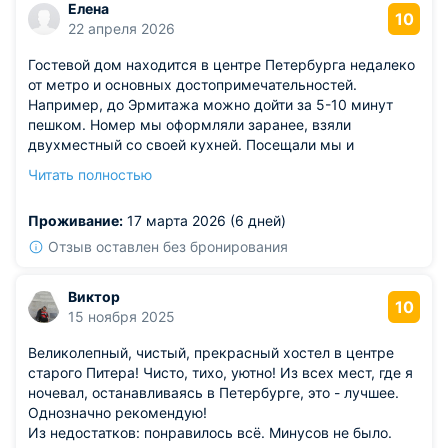
Елена
10
22 апреля 2026
Гостевой дом находится в центре Петербурга недалеко
от метро и основных достопримечательностей.
Например, до Эрмитажа можно дойти за 5-10 минут
пешком. Номер мы оформляли заранее, взяли
двухместный со своей кухней. Посещали мы и
близлежащие кафе, разные точки общепита, но также
Читать полностью
немало готовили и на кухне. Такая функциональность
нам понравилась, к тому же здесь посуды много и
Проживание:
17 марта 2026 (6 дней)
столовых приборов. Единственный недостаток -
отсутствие собственного санузла.
Отзыв оставлен без бронирования
Виктор
10
15 ноября 2025
Великолепный, чистый, прекрасный хостел в центре
старого Питера! Чисто, тихо, уютно! Из всех мест, где я
ночевал, останавливаясь в Петербурге, это - лучшее.
Однозначно рекомендую!
Из недостатков: понравилось всё. Минусов не было.