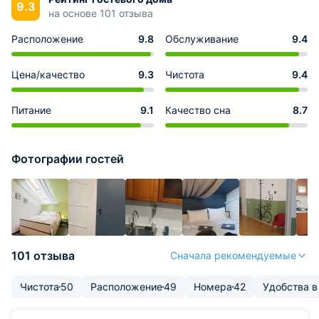
9.3
на основе 101 отзыва
Расположение
9.8
Обслуживание
9.4
Цена/качество
9.3
Чистота
9.4
Питание
9.1
Качество сна
8.7
Фотографии гостей
101 отзыва
Сначала рекомендуемые
Чистота
50
Расположение
49
Номера
42
Удобства в