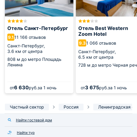
Отель Санкт-Петербург
Отель Best Western
Zoom Hotel
11 166 отзывов
9.1
1 066 отзывов
9.3
Санкт-Петербург,
3.6 км от центра
Санкт-Петербург,
6.5 км от центра
808 м
до метро Площадь
Ленина
728 м
до метро Черная реч
6 630
3 675
от
руб.
за 1 ночь
от
руб.
за 1 ночь
Частный сектор
Россия
Ленинградская об
Найти гостевой дом
Найти тур