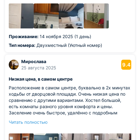
Проживание:
14 ноября 2025 (1 день)
Тип номера:
Двухместный (Уютный номер)
Мирослава
9.4
25 августа 2025
Низкая цена, в самом центре
Расположение в самом центре, буквально в 2х минутах
ходьбы от дворцовой площади. Очень низкая цена по
сравнению с другими вариантами. Хостел большой,
есть комнаты разного уровня комфорта и цены.
Заселение очень быстрое, удалённо с подробным
пояснением как найтипройти и т.д. В комнате и в самом
Читать полностью
хостеле чисто, в санузлах тоже чисто и сухо. На этаже
есть кухня с плитой и холодильниками, ящики для
хранения вещей с заочном, небольшое пространство с