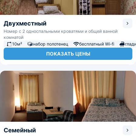
Двухместный
Номер с 2 односпальными кроватями и общей ванной
комнатой
10м²
набор полотенец
бесплатный Wi-fi
глад
ПОКАЗАТЬ ЦЕНЫ
Семейный