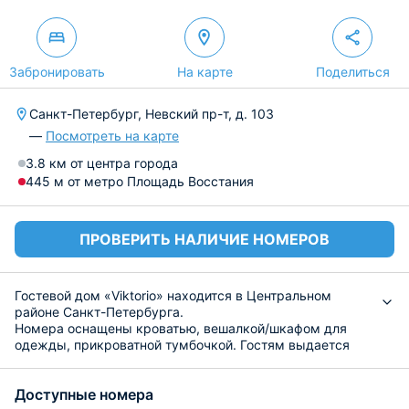
Забронировать
На карте
Поделиться
Санкт-Петербург, Невский пр-т, д. 103
—
Посмотреть на карте
3.8 км от центра города
445 м от метро Площадь Восстания
ПРОВЕРИТЬ НАЛИЧИЕ НОМЕРОВ
Гостевой дом «Viktorio» находится в Центральном
районе Санкт-Петербурга.
Номера оснащены кроватью, вешалкой/шкафом для
одежды, прикроватной тумбочкой. Гостям выдается
постельное белье и полотенца.
На общей кухне имеется холодильник, плита, чайник,
Доступные номера
микроволновая печь, набор посуды и обеденный стол.