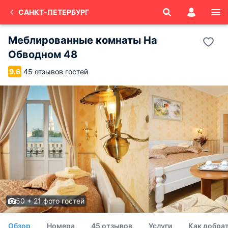
САНКТ-ПЕТЕРБУРГ
Меблированные комнаты На
Обводном 48
45 отзывов гостей
9.6
50 + 21 фото гостей
Обзор
Номера
45 отзывов
Услуги
Как добра