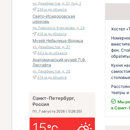
ул. Декабристов, д. 57, под. 2
248 м
до объекта
Свято-Исидоровская
церковь
пр. Римского-Корсакова, д. 24
Хостел «
416 м
до объекта
Номерной
Музей Небылица-Водица
вместите
ул. Декабристов, д. 37
фен. Сто
443 м
до объекта
обратить
Анатомический музей П.Ф.
Лесгафта
Кухня на
самостоя
ул. Декабристов, д. 35
столовые
474 м
до объекта
Расстоян
театры и
Санкт-Петербург,
Мы ре
Россия
в Санкт-
Пт, 7 августа 2026
(
5:28:22
)
15