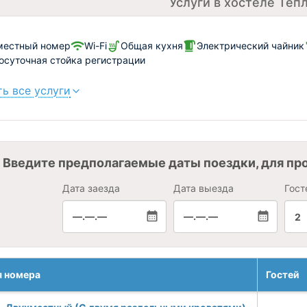
Услуги в хостеле Теп
местный номер
Wi-Fi
Общая кухня
Электрический чайник
осуточная стойка регистрации
ь все услуги
Введите предполагаемые даты поездки, для пр
Дата заезда
Дата выезда
Гост
—.—.—
—.—.—
2
я номера
Гостей