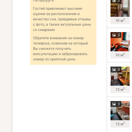
Петербурге.
3
Гостей привлекают высокие
оценки за расположение и
качество сна, правдивые отзывы
2
10 м
с фото, а также актуальные цены
со скидками.
3
Обратите внимание на номер
телефона, позвонив на который
Вы сможете получить
консультацию и забронировать
2
10 м
номер по приятной цене.
3
2
12 м
3
2
12 м