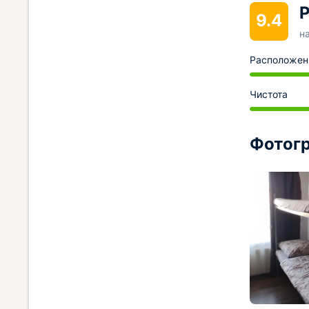
Р
9.4
н
Расположен
Чистота
Фотогр