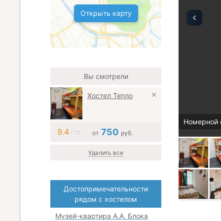
Открыть карту
Вы смотрели
Хостел Тепло
Номерной 
9.4
750
/ 10
от
руб.
Удалить все
Достопримечательности
рядом с хостелом
Музей-квартира А.А. Блока