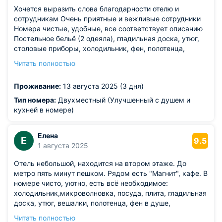
Хочется выразить слова благодарности отелю и
сотрудникам Очень приятные и вежливые сотрудники
Номера чистые, удобные, все соответствует описанию
Постельное бельё (2 одеяла), гладильная доска, утюг,
столовые приборы, холодильник, фен, полотенца,
тапочки, вешалки и тд. Можно постирать вещи
Читать полностью
.Спокойно, не шумно, метро в 7 минутах ходьбы,
магазины рядом, столовая рядом Мы в этом отели уже
Проживание:
13 августа 2025 (3 дня)
не первый раз и однозначно приедем ещё.
РЕКОМЕНДУЮ
Тип номера:
Двухместный (Улучшенный с душем и
кухней в номере)
Елена
Е
9.5
1 августа 2025
Отель небольшой, находится на втором этаже. До
метро пять минут пешком. Рядом есть "Магнит", кафе. В
номере чисто, уютно, есть всё необходимое:
холодильник,микроволновка, посуда, плита, гладильная
доска, утюг, вешалки, полотенца, фен в душе,
телевизор, мы его правда не включали. Кровать
Читать полностью