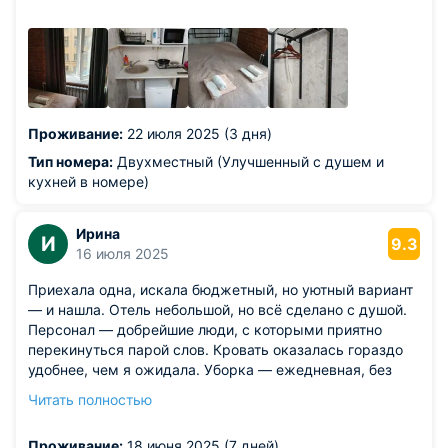
удобная, только подушки жестковаты. Не хватало
кондиционера, было очень душно, при t на улице +27,
+29, открытое окно не спасало, хотя в номере
находились мы только поздно вечером и ночью. В
целом всё понравилось.
Проживание:
22 июля 2025 (3 дня)
Тип номера:
Двухместный (Улучшенный с душем и
кухней в номере)
Ирина
И
9.3
16 июля 2025
Приехала одна, искала бюджетный, но уютный вариант
— и нашла. Отель небольшой, но всё сделано с душой.
Персонал — добрейшие люди, с которыми приятно
перекинуться парой слов. Кровать оказалась гораздо
удобнее, чем я ожидала. Уборка — ежедневная, без
напоминаний. На кухне всегда чисто, и пахнет приятно.
Читать полностью
До метро пять минут неспешного шага.
Из недостатков: тапочки оказались великоваты.
Проживание:
18 июня 2025 (7 дней)