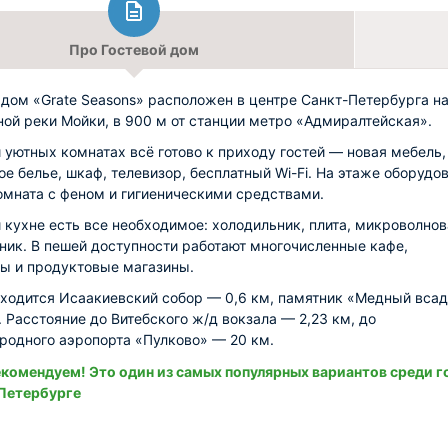
Про Гостевой дом
 дом «Grate Seasons» расположен в центре Санкт-Петербурга н
ой реки Мойки, в 900 м от станции метро «Адмиралтейская».
и уютных комнатах всё готово к приходу гостей — новая мебель,
ое белье, шкаф, телевизор, бесплатный Wi-Fi. На этаже оборудо
омната с феном и гигиеническими средствами.
 кухне есть все необходимое: холодильник, плита, микроволнов
йник. В пешей доступности работают многочисленные кафе,
ы и продуктовые магазины.
ходится Исаакиевский собор — 0,6 км, памятник «Медный вса
. Расстояние до Витебского ж/д вокзала — 2,23 км, до
одного аэропорта «Пулково» — 20 км.
комендуем! Это один из самых популярных вариантов среди г
Петербурге