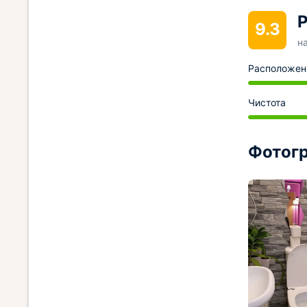
Р
9.3
н
Расположен
Чистота
Фотогр