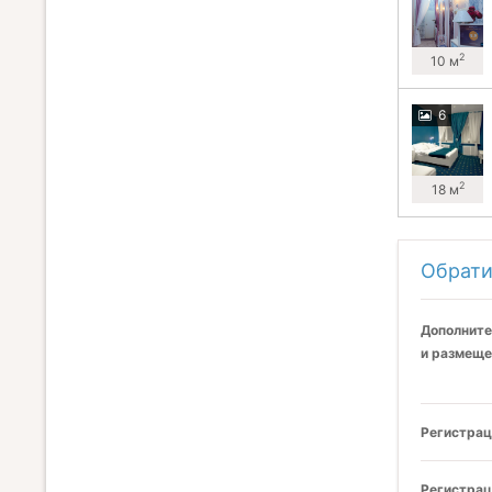
2
10 м
6
2
18 м
Обрати
Дополните
и размеще
Регистрац
Регистрац