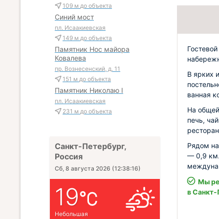
109 м
до объекта
Синий мост
пл. Исаакиевская
149 м
до объекта
Гостевой
Памятник Нос майора
Ковалева
набережн
пр. Вознесенский, д. 11
В ярких 
151 м
до объекта
постельн
Памятник Николаю I
ванная к
пл. Исаакиевская
На общей
231 м
до объекта
печь, ча
ресторан
Рядом на
Санкт-Петербург,
— 0,9 км
Россия
междунар
Сб, 8 августа 2026
(
12:38:17
)
Мы ре
19
в Санкт-
Небольшая