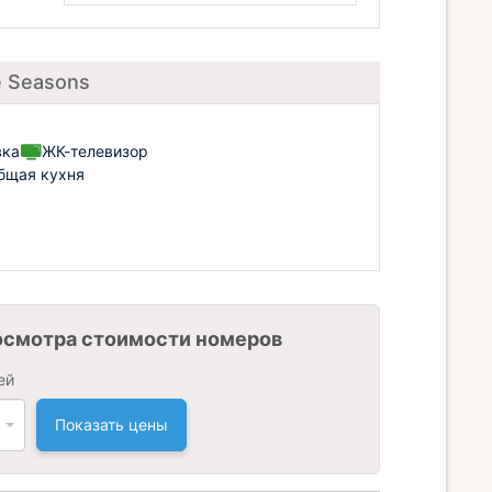
e Seasons
вка
ЖК-телевизор
бщая кухня
осмотра стоимости номеров
ей
Показать цены