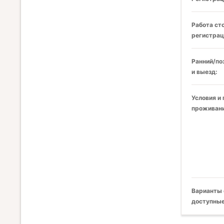
Работа ст
регистрац
Ранний/по
и выезд:
Условия и
проживани
Варианты 
доступные