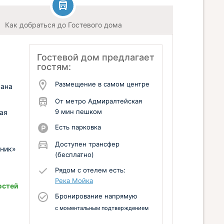
Как добраться до Гостевого дома
а
Гостевой дом предлагает
гостям:
Размещение в самом центре
вана
От метро Адмиралтейская
9 мин пешком
ая
Есть парковка
Доступен трансфер
дник»
(бесплатно)
Рядом с отелем есть:
Река Мойка
остей
Бронирование напрямую
с моментальным подтверждением