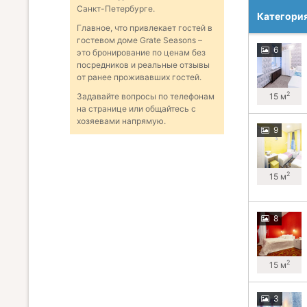
Санкт-Петербурге.
Категори
Главное, что привлекает гостей в
гостевом доме Grate Seasons –
6
это бронирование по ценам без
посредников и реальные отзывы
от ранее проживавших гостей.
2
15 м
Задавайте вопросы по телефонам
на странице или общайтесь с
хозяевами напрямую.
9
2
15 м
8
2
15 м
3