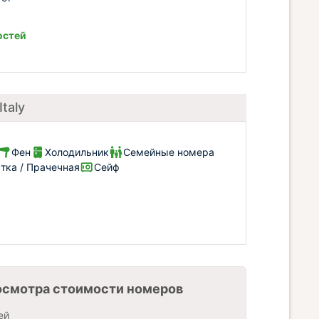
остей
taly
Фен
Холодильник
Семейные номера
тка / Прачечная
Сейф
осмотра стоимости номеров
ей