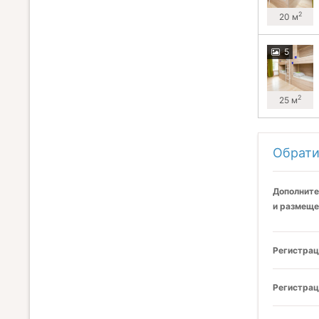
2
20 м
5
2
25 м
Обрати
Дополните
и размеще
Регистрац
Регистрац