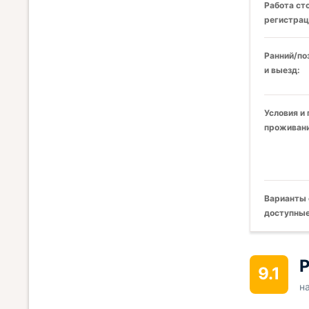
Работа ст
регистрац
Ранний/по
и выезд:
Условия и
проживани
Варианты 
доступные
Р
9.1
н