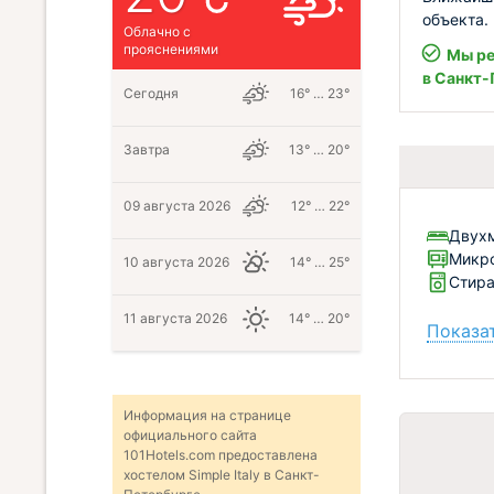
объекта.
Облачно с
прояснениями
Мы ре
в Санкт-
Сегодня
16° … 23°
Завтра
13° … 20°
09 августа 2026
12° … 22°
Двух
Микро
10 августа 2026
14° … 25°
Стир
11 августа 2026
14° … 20°
Показат
Информация на странице
официального сайта
101Hotels.com предоставлена
хостелом Simple Italy в Санкт-