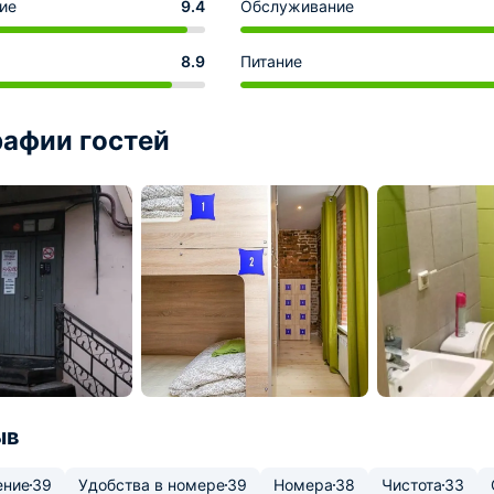
ие
9.4
Обслуживание
8.9
Питание
афии гостей
ыв
ение
39
Удобства в номере
39
Номера
38
Чистота
33