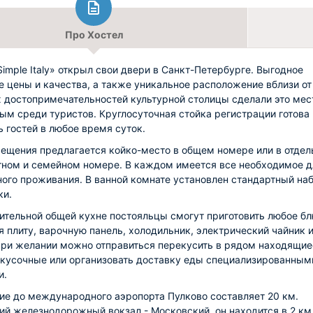
Про Хостел
Simple Italy» открыл свои двери в Санкт-Петербурге. Выгодное
е цены и качества, а также уникальное расположение вблизи от
 достопримечательностей культурной столицы сделали это мес
ым среди туристов. Круглосуточная стойка регистрации готова
ь гостей в любое время суток.
ещения предлагается койко-место в общем номере или в отде
ном и семейном номере. В каждом имеется все необходимое д
ого проживания. В ванной комнате установлен стандартный на
ки.
ительной общей кухне постояльцы смогут приготовить любое бл
я плиту, варочную панель, холодильник, электрический чайник 
При желании можно отправиться перекусить в рядом находящие
акусочные или организовать доставку еды специализированным
и.
ие до международного аэропорта Пулково составляет 20 км.
й железнодорожный вокзал - Московский, он находится в 2 км