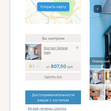
Открыть карту
Вы смотрели
Хостел Simple
Italy
Номерной 
9.1
807,50
/ 10
от
руб.
Удалить все
Достопримечательности
рядом с хостелом
Музей гигиены Центра