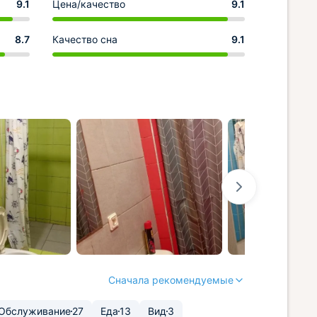
9.1
Цена/качество
9.1
8.7
Качество сна
9.1
Сначала рекомендуемые
Обслуживание
27
Еда
13
Вид
3