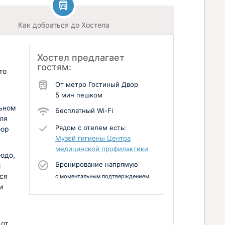
Как добраться до Хостела
Хостел предлагает
гостям:
то
От метро Гостиный Двор
5 мин пешком
льном
Бесплатный Wi-Fi
ля
Рядом с отелем есть:
бор
Музей гигиены Центра
медицинской профилактики
юдо,
Бронирование напрямую
и
ся
с моментальным подтверждением
и
 от