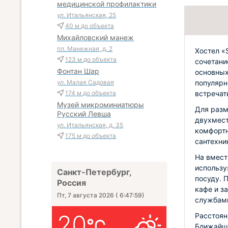
медицинской профилактики
ул. Итальянская, 25
40 м
до объекта
Михайловский манеж
пл. Манежная, д. 2
Хостел «
123 м
до объекта
сочетани
Фонтан Шар
основных
популярн
ул. Малая Садовая
встречат
174 м
до объекта
Музей микроминиатюры
Для разм
Русский Левша
двухмест
ул. Итальянская, д. 35
комфортн
175 м
до объекта
сантехни
На вмест
использу
Санкт-Петербург,
посуду. 
Россия
кафе и з
Пт, 7 августа 2026
(
6:48:01
)
службам
20
Расстоян
Ближайши