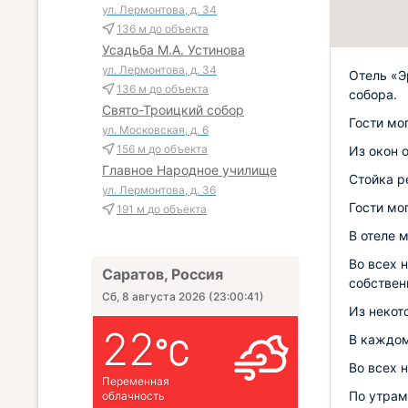
ул. Лермонтова, д. 34
136 м
до объекта
Усадьба М.А. Устинова
ул. Лермонтова, д. 34
Отель «Э
136 м
до объекта
собора.
Свято-Троицкий собор
Гости мо
ул. Московская, д. 6
156 м
до объекта
Из окон 
Главное Народное училище
Стойка р
ул. Лермонтова, д. 36
Гости мо
191 м
до объекта
В отеле 
Во всех 
Саратов, Россия
собствен
Сб, 8 августа 2026
(
23:00:42
)
Из некот
22
В каждом
Во всех 
Переменная
По утрам
облачность