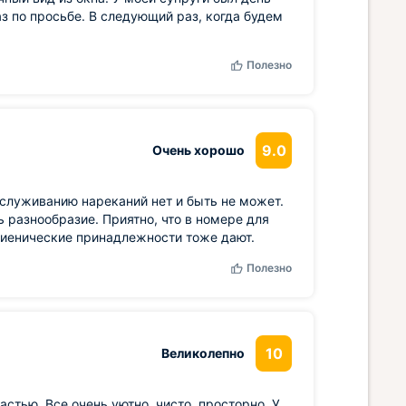
з по просьбе. В следующий раз, когда будем
Полезно
9.0
Очень хорошо
бслуживанию нареканий нет и быть не может.
ь разнообразие. Приятно, что в номере для
игиенические принадлежности тоже дают.
Полезно
10
Великолепно
стью. Все очень уютно, чисто, просторно. У