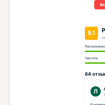
ВЫ
Р
9.1
н
Расположен
Чистота
64 отзы
Л
В номере