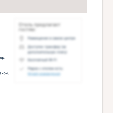
Отель предлагает
гостям:
Размещение в самом центре
Доступен трансфер (за
дополнительную плату)
ер.
Бесплатный Wi-Fi
Рядом с отелем есть:
аном,
Музей краеведения