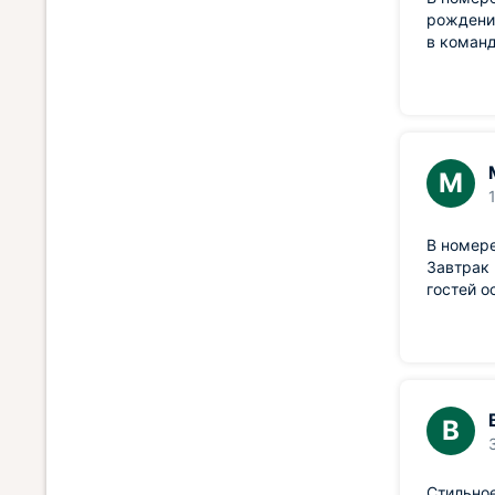
рождения
в команд
М
В номере
Завтрак 
гостей о
В
Стильное