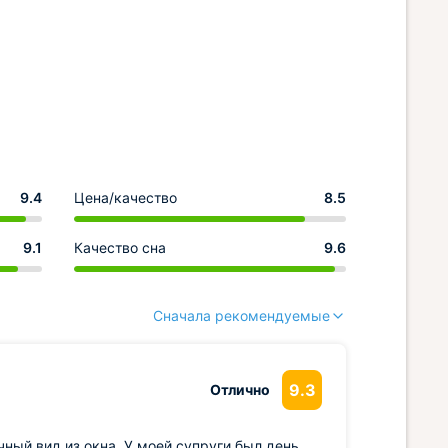
9.4
Цена/качество
8.5
9.1
Качество сна
9.6
Сначала рекомендуемые
9.3
Отлично
ный вид из окна. У моей супруги был день