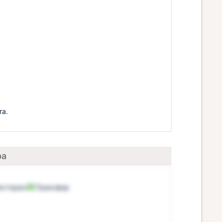
та.
ра
есторан
Трансфер