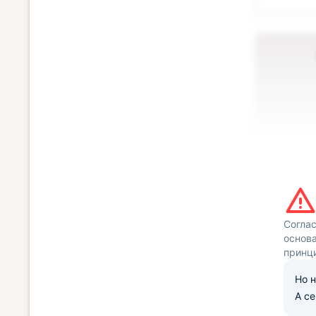
Согла
основа
принц
Но н
А с