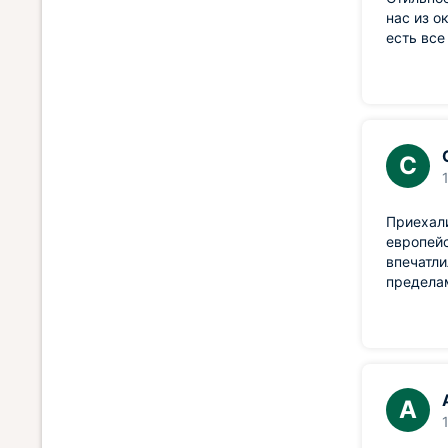
нас из о
есть все
С
Приехали
европейс
впечатли
пределам
А