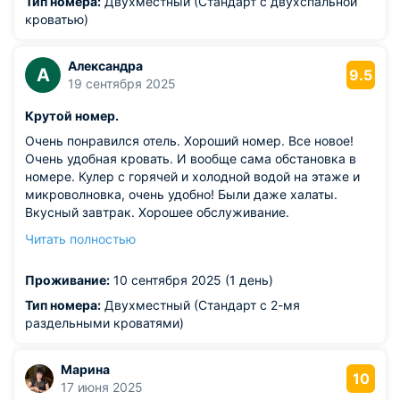
Тип номера:
Двухместный (Стандарт с двухспальной
кроватью)
Александра
А
9.5
19 сентября 2025
Крутой номер.
Очень понравился отель. Хороший номер. Все новое!
Очень удобная кровать. И вообще сама обстановка в
номере. Кулер с горячей и холодной водой на этаже и
микроволновка, очень удобно! Были даже халаты.
Вкусный завтрак. Хорошее обслуживание.
Из недостатков: плохо помытые бокалы в номере,
Читать полностью
поэтому ими не пользовались. Крутая лестница на 2 и 3
этажи, а также при входе в гостиницу, хотелось бы
Проживание:
10 сентября 2025 (1 день)
пандус.... Но сотрудники помогли поднять и спустить
чемодан с этажа и на этаж. Спасибо!
Тип номера:
Двухместный (Стандарт с 2-мя
раздельными кроватями)
Марина
10
17 июня 2025