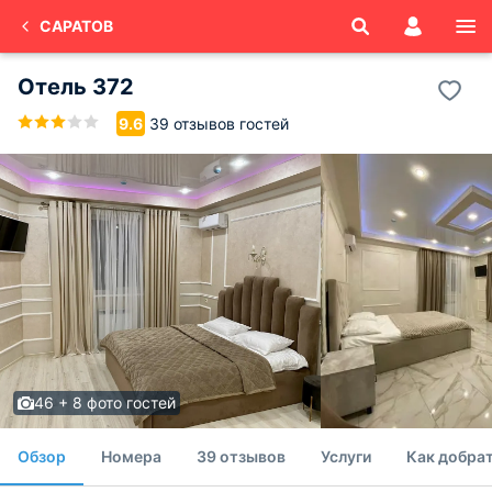
САРАТОВ
Отель 372
39 отзывов гостей
9.6
46 + 8 фото гостей
Обзор
Номера
39 отзывов
Услуги
Как добра