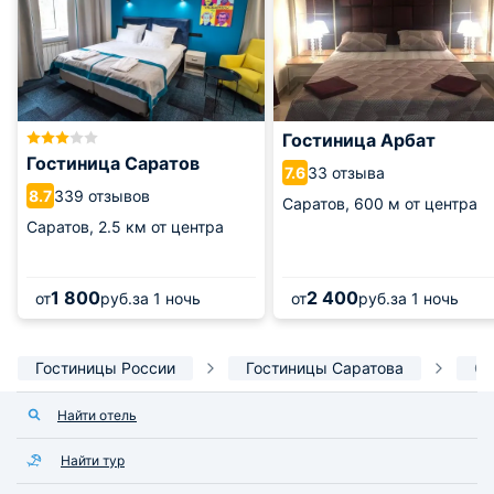
Гостиница Арбат
Гостиница Саратов
33 отзыва
7.6
339 отзывов
8.7
Саратов,
600 м от центра
Саратов,
2.5 км от центра
1 800
2 400
от
руб.
за 1 ночь
от
руб.
за 1 ночь
Гостиницы России
Гостиницы Саратова
От
Найти отель
Найти тур