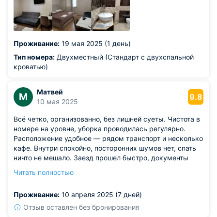
города. У отеля нет вывески, мы 2 раза проехали мимо
(навигатор работал плохо в связи с работой РЭБ).
Пешком - нашли по номеру дома (он есть).
Припарковать машину оказалось проблематично. На
Проживание:
19 мая 2025 (1 день)
проезжей части дороги это сделать невозможно,
повезло, при нас освободилось 1 место на тротуаре.
Тип номера:
Двухместный (Стандарт с двухспальной
кроватью)
Матвей
М
9.8
10 мая 2025
Всё четко, организованно, без лишней суеты. Чистота в
номере на уровне, уборка проводилась регулярно.
Расположение удобное — рядом транспорт и несколько
кафе. Внутри спокойно, посторонних шумов нет, спать
ничто не мешало. Заезд прошел быстро, документы
оформили в течение пары минут. На ресепшене всегда
Читать полностью
кто-то есть — удобно при нестандартном графике.
Из недостатков: телевизор в номере был с не самой
Проживание:
10 апреля 2025 (7 дней)
свежей прошивкой.
Отзыв оставлен без бронирования