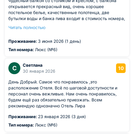
чудесный балкон со столиком и креслом, с балкона
открывается прекрасный вид, очень хорошее
постельное белье, качественные полотенца, две
бутылки воды и банка пива входит в стоимость номера,
чайник с набором различных чаев и тонкостенными
Читать полностью
чашечками, хорошая шумоизоляция, очень
внимательный и заботливый персонал, заселили раньше
Проживание:
3 июня 2026 (1 день)
с повышением категории номера без доплаты, спасибо
большое за заботу о гостях
Тип номера:
Люкс (№6)
Из недостатков: матрас оставил желать лучшего,
слишком мягкие колышущиеся при любом движении
Светлана
пружины заставляли просыпаться и контролировать
С
10
30 января 2026
повороты )
День Добрый. Самое что понравилось ,это
расположение Отеля. Всё по шаговой доступности и
персонал очень вежливые. Нам очень понравилось,
будем ещё раз обязательно приезжать. Всем
рекомендую однозначно Отель Лира
Проживание:
23 января 2026 (3 дня)
Тип номера:
Люкс (№6)