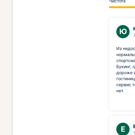
Чистота
Ю
Из недос
нормальн
спортсме
Букинг, 
дороже и
гостиниц
сервис т
нет.
Е