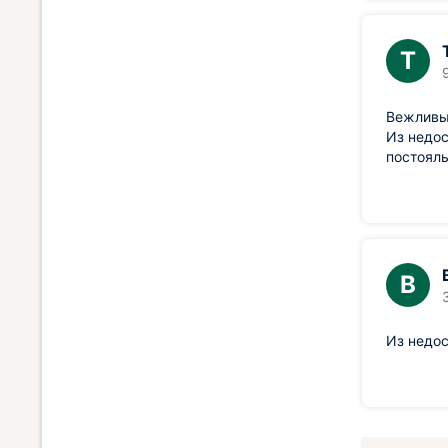
Т
Вежливый
Из недос
постояль
В
Из недос