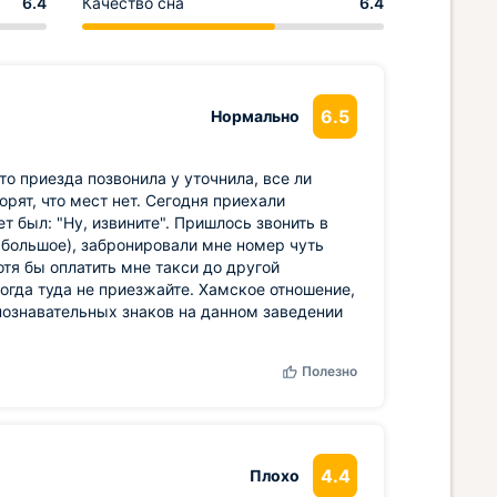
6.4
Качество сна
6.4
6.5
Нормально
то приезда позвонила у уточнила, все ли
орят, что мест нет. Сегодня приехали
ет был: "Ну, извините". Пришлось звонить в
м большое), забронировали мне номер чуть
отя бы оплатить мне такси до другой
когда туда не приезжайте. Хамское отношение,
познавательных знаков на данном заведении
Полезно
4.4
Плохо