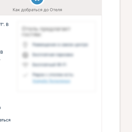
Как добраться до Отеля
". В
Отель предлагает
гостям:
Размещение в самом центре
 В
Бесплатная парковка
,
Бесплатный Wi-Fi
Рядом с отелем есть:
Усадьба Тюльпиных
и
аться