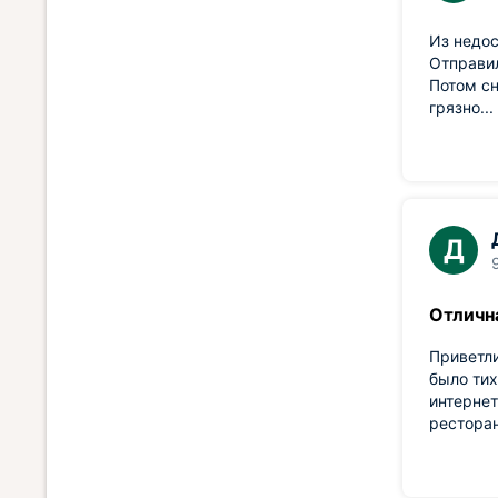
Из недос
Отправил
Потом сн
грязно..
Д
Отлична
Приветли
было тих
интернет
ресторан