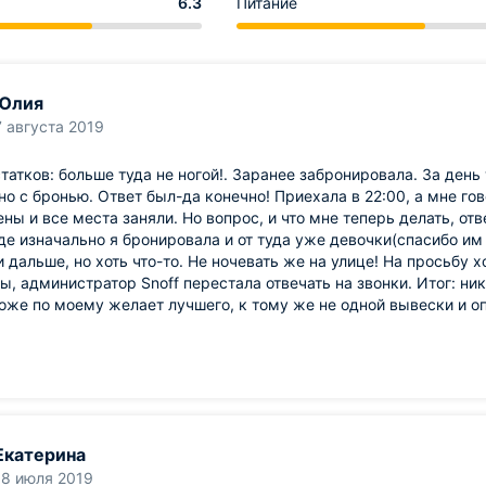
6.3
Питание
Юлия
7 августа 2019
татков: больше туда не ногой!. Заранее забронировала. За день 
о с бронью. Ответ был-да конечно! Приехала в 22:00, а мне гов
ны и все места заняли. Но вопрос, и что мне теперь делать, отв
где изначально я бронировала и от туда уже девочки(спасибо и
 дальше, но хоть что-то. Не ночевать же на улице! На просьбу х
ы, администратор Snoff перестала отвечать на звонки. Итог: ни
оже по моему желает лучшего, к тому же не одной вывески и о
Екатерина
18 июля 2019