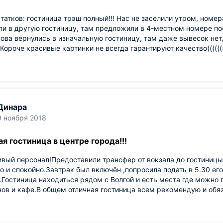
татков: гостиница трэш полный!!! Нас не заселили утром, номе
и в другую гостиницу, там предложили в 4-местном номере посп
ова вернулись в изначальную гостиницу, там даже вывесок нет,
. Короче красивые картинки не всегда гарантируют качество((((((
Динара
9 ноября 2018
я гостиница в центре города!!!
вый персонал!Предоставили трансфер от вокзала до гостиницы
о и спокойно.Завтрак был включён ,попросила подать в 5.30 е
.Гостиница находиться рядом с Волгой и есть места где можно
ов и кафе.В общем отличная гостиница всем рекомендую и обяз