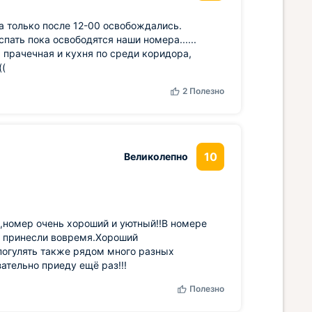
ра только после 12-00 освобождались.
ать пока освободятся наши номера......
 прачечная и кухня по среди коридора,
((
2
Полезно
10
Великолепно
,номер очень хороший и уютный!!В номере
го принесли вовремя.Хороший
 погулять также рядом много разных
ательно приеду ещё раз!!!
Полезно