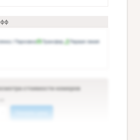
офф
оянка / Парковка
Трансфер
Первая линия
осмотра стоимости номеров
ей
Показать цены