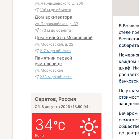
ул. Чернышевского, д. 209
106 м
до объекта
Дом архитектора
ул. Первомайская, д. 37
В Волжск
173 м
до объекта
отеле пр
Дом жилой на Московской
бесплатн
ул. Московская, д. 22
доберете
217 м
до объекта
Номерной
Памятник первой
каждом н
учительнице
шкаф. Ин
ул. Московская
расцветк
233 м
до объекта
банковск
По утрам
стоимост
Саратов, Россия
заведени
Сб, 8 августа 2026
(
13:50:06
)
Вечером 
34
осмотрет
обществе
до центр
Ясно