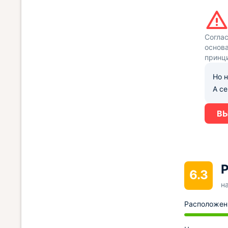
Согла
основа
принц
Но н
А с
ВЫ
Р
6.3
н
Расположен