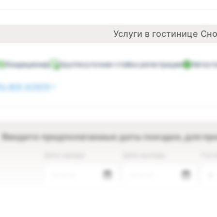
Услуги в гостинице Сн
Кондиционер
Круглосуточная стойка регистрации
Автост
ь все услуги
Введите предполагаемые даты поездки, для пр
Дата заезда
Дата выезда
Гост
—.—.—
—.—.—
2