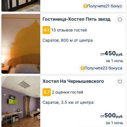
Получите
21 бонус
Гостиница-
Гостиница-Хостел Пять звезд
Хостел
Пять
9.1
13 отзывов гостей
звезд
Саратов,
800 м от центра
450
от
руб.
за 1 ночь
Получите
23 бонуса
Хостел
Хостел На Чернышевского
На
Чернышевского
5.7
2 оценки гостей
Саратов,
3.5 км от центра
500
от
руб.
за 1 ночь