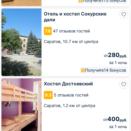
Получите
175 бонусов
Отель
Отель и хостел Сокурские
и
дали
хостел
Сокурские
7.8
47 отзывов гостей
дали
Саратов,
10.7 км от центра
280
от
руб.
за 1 ночь
Получите
14 бонусов
Хостел
Хостел Достоевский
Достоевский
9.3
5 отзывов гостей
Саратов,
1.2 км от центра
400
от
руб.
за 1 ночь