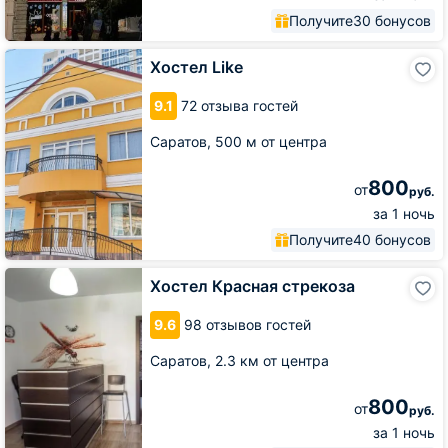
Получите
30 бонусов
Хостел
Хостел Like
Like
9.1
72 отзыва гостей
Саратов,
500 м от центра
800
от
руб.
за 1 ночь
Получите
40 бонусов
Хостел
Хостел Красная стрекоза
Красная
стрекоза
9.6
98 отзывов гостей
Саратов,
2.3 км от центра
800
от
руб.
за 1 ночь