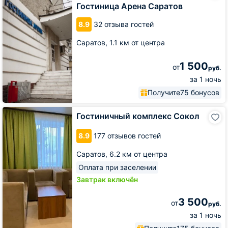
Саратов
Гостиница Арена Саратов
8.9
32 отзыва гостей
Саратов,
1.1 км от центра
1 500
от
руб.
за 1 ночь
Получите
75 бонусов
Гостиничный
Гостиничный комплекс Сокол
комплекс
Сокол
8.9
177 отзывов гостей
Саратов,
6.2 км от центра
Оплата при заселении
Завтрак включён
3 500
от
руб.
за 1 ночь