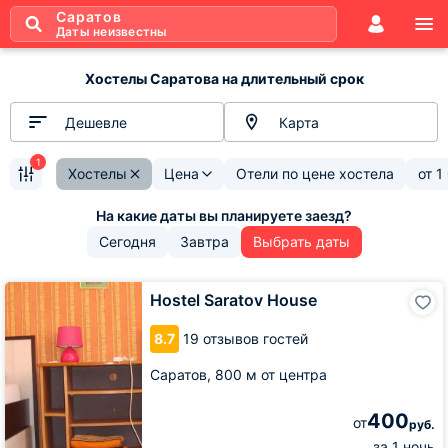
Саратов
Даты неизвестны
Хостелы Саратова на длительный срок
Дешевле
Карта
1
Хостелы
Цена
Отели по цене хостела
от
1
Сегодня
Завтра
Выбрать даты
Hostel
Hostel Saratov House
Saratov
House
8.7
19 отзывов гостей
Саратов,
800 м от центра
400
от
руб.
за 1 ночь