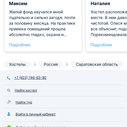
Максим
Наталия
Жилой фонд изучался мной
Хостел расположе
тщательно и сильно загодя, почти
месте. В нем дево
за половину месяца. На практике
чистотой. Олеся м
приемка помещений прошла
все объяснит, под
абсолютно гладко, охрана и
Порекомендовала
консьерж сработали как единый
сходить погулять,
Подробнее
Подробнее
механизм. Экономическая выгода
впечатлением. Кр
сделки не подлежит сомнению,
удобные и комфор
прайс-лист приятно
спать. Отдельное 
сбалансирован. Предложенные
конечно всем ост
Хостелы
Россия
Саратовская область
удобства закрыли сто процентов
бытовых потребностей большой
+7 (923) 746-63-80
семьи. Моя персональная победа
заключается в идеальной
Найти хостел
атмосфере жилища. Воздух
настолько прозрачен, что его
можно назвать эталонным. Тот
Найти тур
факт, что здесь никогда не
держали сигарету, чувствуется
Войти в личный кабинет
буквально с первого вдоха.