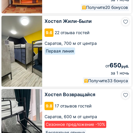
Получите
20 бонусов
Хостел
Хостел Жили-Были
Жили-
Были
9.6
22 отзыва гостей
Саратов,
700 м от центра
Первая линия
650
от
руб.
за 1 ночь
Получите
33 бонуса
Хостел
Хостел Возвращайся
Возвращайся
9.8
17 отзывов гостей
Саратов,
600 м от центра
Сезонное предложение -10%
Бесплатная отмена