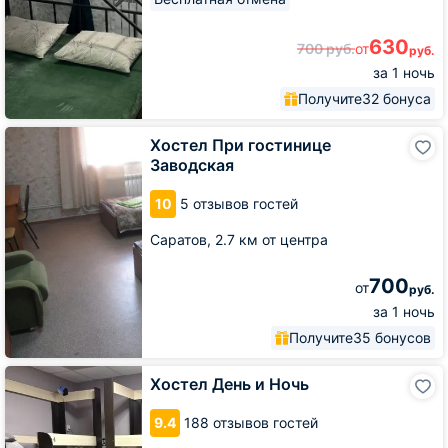
630
700
руб.
от
руб.
за 1 ночь
Получите
32 бонуса
Хостел
Хостел При гостинице
При
Заводская
гостинице
Заводская
10
5 отзывов гостей
Саратов,
2.7 км от центра
700
от
руб.
за 1 ночь
Получите
35 бонусов
Хостел
Хостел День и Ночь
День
и
9.4
188 отзывов гостей
Ночь