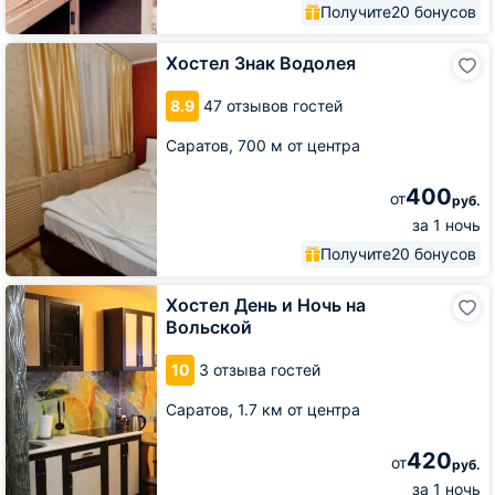
Получите
20 бонусов
Хостел
Хостел Знак Водолея
Знак
Водолея
8.9
47 отзывов гостей
Саратов,
700 м от центра
400
от
руб.
за 1 ночь
Получите
20 бонусов
Хостел
Хостел День и Ночь на
День
Вольской
и
Ночь
10
3 отзыва гостей
на
Вольской
Саратов,
1.7 км от центра
420
от
руб.
за 1 ночь