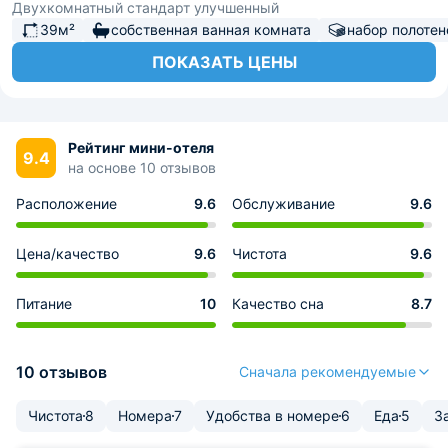
Двухкомнатный стандарт улучшенный
39м²
собственная ванная комната
набор полотен
ПОКАЗАТЬ ЦЕНЫ
Рейтинг мини-отеля
9.4
на основе 10 отзывов
Расположение
9.6
Обслуживание
9.6
Цена/качество
9.6
Чистота
9.6
Питание
10
Качество сна
8.7
10 отзывов
Сначала рекомендуемые
Чистота
8
Номера
7
Удобства в номере
6
Еда
5
З