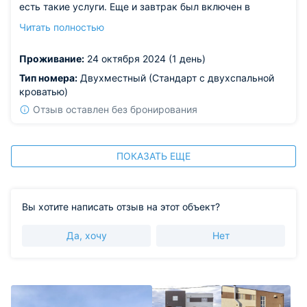
есть такие услуги. Еще и завтрак был включен в
стоимость, утром смогли поесть спокойно. Завтрак
Читать полностью
вкусный. Теперь о самом номере: обычный, ничего
лишнего, удобные кровати. Чистая ванная комната. В
Проживание:
24 октября 2024 (1 день)
общем отличное место оказалось.
Тип номера:
Двухместный (Стандарт с двухспальной
кроватью)
Отзыв оставлен без бронирования
ПОКАЗАТЬ ЕЩЕ
Вы хотите написать отзыв на этот объект?
Да, хочу
Нет