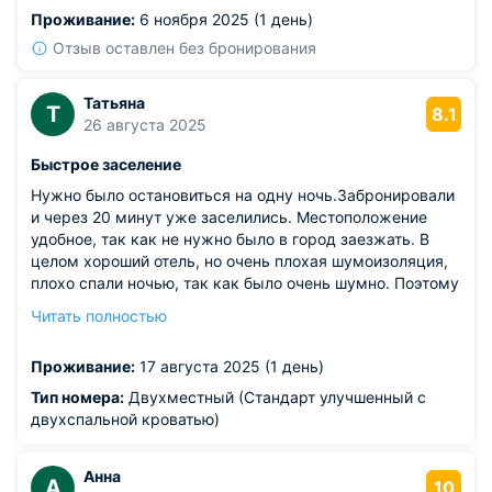
Проживание:
6 ноября 2025 (1 день)
Отзыв оставлен без бронирования
Татьяна
Т
8.1
26 августа 2025
Быстрое заселение
Нужно было остановиться на одну ночь.Забронировали
и через 20 минут уже заселились. Местоположение
удобное, так как не нужно было в город заезжать. В
целом хороший отель, но очень плохая шумоизоляция,
плохо спали ночью, так как было очень шумно. Поэтому
берите беруши Видно, администратор была уставшая,
Читать полностью
но большое ей спасибо за прием!
Из недостатков: шумно,так как плохая шумоизоляция,а
Проживание:
17 августа 2025 (1 день)
в отеле есть баня. И в душевой нет ни одной полки, для
кого- то это критерий для удобства.
Тип номера:
Двухместный (Стандарт улучшенный с
двухспальной кроватью)
Анна
А
10