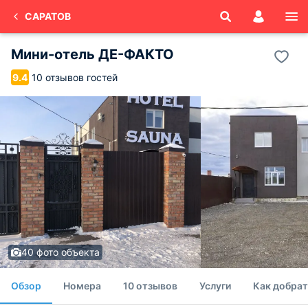
САРАТОВ
Мини-отель ДЕ-ФАКТО
10 отзывов гостей
9.4
40 фото объекта
Обзор
Номера
10 отзывов
Услуги
Как добрат