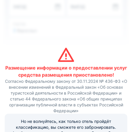
продуктов и кафе, где можно будет вкусно перекусить.
ЗАЕЗД
ВЫЕЗД
В окрестностях созданы условия для лыжного спорта и
велосипедных прогулок. Расстояние до ближайшего
железнодорожного вокзала составляет 155 км, а до
аэропорта города Челябинска - 163 км.
ГОСТИ
2
Взрослых
Размещение информации о предоставлении услуг
средства размещения приостановлено!
Согласно Федеральному закону от 30.11.2024 № 436-ФЗ «О
внесении изменений в Федеральный закон «Об основах
туристской деятельности в Российской Федерации» и
статью 44 Федерального закона «Об общих принципах
организации публичной власти в субъектах Российской
Федерации»
Но не волнуйтесь, как только отель пройдёт
классификацию, вы сможете его забронировать.