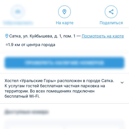
Забронировать
На карте
Поделиться
Сатка, ул. Куйбышева, д. 1, пом. 1 —
Посмотреть на карте
1.9 км от центра города
ПРОВЕРИТЬ НАЛИЧИЕ НОМЕРОВ
Хостел «Уральские Горы» расположен в городе Сатка.
К услугам гостей бесплатная частная парковка на
территории. Во всех помещениях подключен
бесплатный Wi-Fi.
В некоторых номерах хостела «Уральские Горы» есть
гостиная зона. В числе удобств - кровать, телевизор,
Доступные номера
ванная комната.
В распоряжении гостей общая кухня, оснащенная
всеми необходимыми принадлежностями и техникой
для приготовления еды. Рядом имеются магазины