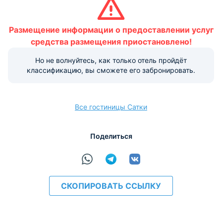
Обратите внимание, что информация на странице может
быть предоставлена объектом размещения не в полной
Размещение информации о предоставлении услуг
мере. За подробной информацией об услугах и удобствах
средства размещения приостановлено!
рекомендуем обратиться в отель. Прямые контакты
указаны в верхней части страницы.
Но не волнуйтесь, как только отель пройдёт
классификацию, вы сможете его забронировать.
Условия и правила проживания:
Размещение домашних животных не допускается.
Варианты оплаты, доступные на ресепшене:
Все гостиницы Сатки
Поделиться
Наличные
Безналичный
Visa
МИР
СКОПИРОВАТЬ ССЫЛКУ
расчёт