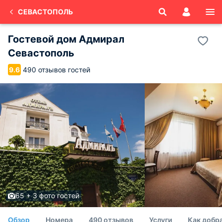
СЕВАСТОПОЛЬ
Гостевой дом Адмирал
Севастополь
490 отзывов гостей
9.6
65 + 3 фото гостей
Обзор
Номера
490 отзывов
Услуги
Как добр