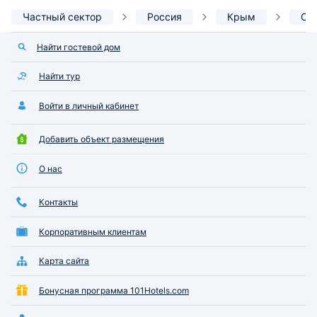
Частный сектор
Россия
Крым
Се
Найти гостевой дом
Найти тур
Войти в личный кабинет
Добавить объект размещения
О нас
Контакты
Корпоративным клиентам
Карта сайта
Бонусная программа 101Hotels.com