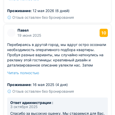
удобно. Абсолютно все питание понравилось. Кафе
рядом с гостевым домом тоже есть.
Проживание:
12 мая 2026 (6 дней)
Отзыв оставлен без бронирования
Павел
10
19 июня 2025
Перебираясь в другой город, мы вдруг остро осознали
необходимость оперативного подбора квартиры.
Пробуя разные варианты, мы случайно наткнулись на
рекламу этой гостиницы: креативный дизайн и
детализированное описание увлекли нас. Затем
практика показала, что наш выбор был мудрым:
Читать полностью
уникальное спокойствие и радость окружающей
атмосферы преобразили каждую ночь. Одновременно
Проживание:
16 мая 2025 (4 дня)
мы оценили невысокую стоимость при высоких
стандартах проживания. Все дни проходили прекрасно,
Отзыв оставлен без бронирования
ни разу не возникли неприятности.
Ответ администрации :
3 октября 2025
Спасибо за высокую оценку. Мы стараемся для Вас.