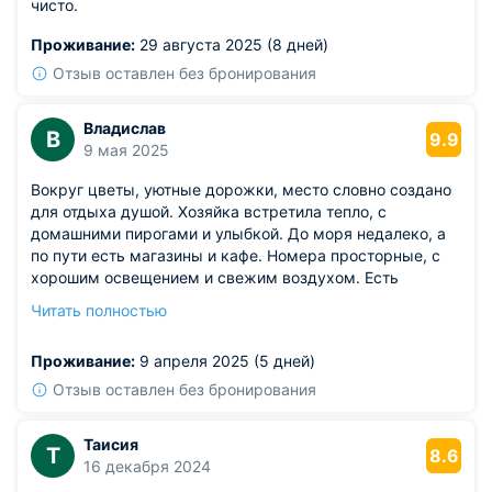
чисто.
Проживание:
29 августа 2025 (8 дней)
Отзыв оставлен без бронирования
Владислав
В
9.9
9 мая 2025
Вокруг цветы, уютные дорожки, место словно создано
для отдыха душой. Хозяйка встретила тепло, с
домашними пирогами и улыбкой. До моря недалеко, а
по пути есть магазины и кафе. Номера просторные, с
хорошим освещением и свежим воздухом. Есть
мангальная зона, где мы жарили шашлыки по вечерам.
Читать полностью
Атмосфера душевная, как будто приехали к
родственникам.
Проживание:
9 апреля 2025 (5 дней)
Из недостатков: правда, в нашем номере телевизор
показывал не все каналы чётко.
Отзыв оставлен без бронирования
Таисия
Т
8.6
16 декабря 2024