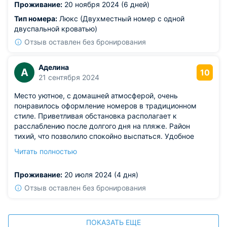
Проживание:
20 ноября 2024 (6 дней)
Тип номера:
Люкс (Двухместный номер с одной
двуспальной кроватью)
Отзыв оставлен без бронирования
Аделина
А
10
21 сентября 2024
Место уютное, с домашней атмосферой, очень
понравилось оформление номеров в традиционном
стиле. Приветливая обстановка располагает к
расслаблению после долгого дня на пляже. Район
тихий, что позволило спокойно выспаться. Удобное
расположение по отношению к пляжу и основным
Читать полностью
достопримечательностям.
Из недостатков: из небольших минусов — плохо
Проживание:
20 июля 2024 (4 дня)
работал интернет, что немного омрачило наш отдых.
Отзыв оставлен без бронирования
ПОКАЗАТЬ ЕЩЕ