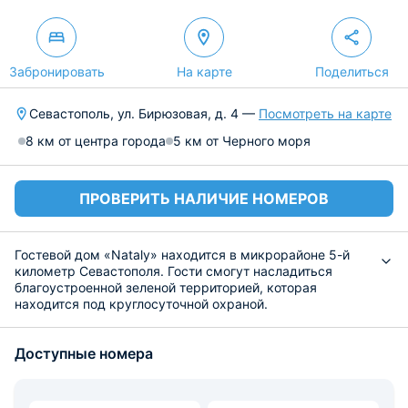
Забронировать
На карте
Поделиться
Севастополь, ул. Бирюзовая, д. 4 —
Посмотреть на карте
8 км от центра города
5 км от Черного моря
ПРОВЕРИТЬ НАЛИЧИЕ НОМЕРОВ
Гостевой дом «Nataly» находится в микрорайоне 5-й
километр Севастополя. Гости смогут насладиться
благоустроенной зеленой территорией, которая
находится под круглосуточной охраной.
Дом располагает шестью номерами с дизайнерским
ремонтом, современной мебелью и бытовыми
Доступные номера
приборами. Предусмотрена собственная ванная
комната и бесплатный Wi-fi.
В каждом номере имеется мини-кухня, где есть все
необходимое для самостоятельного приготовления.