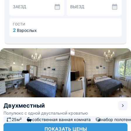
Рядом остановки общественного транспорта, рынки,
ЗАЕЗД
ВЫЕЗД
торговый центр «Симол», больничный комплекс.
Расстояние до аэропорта - 65,5 км, до
железнодорожного вокзала - 5,6 км.
ГОСТИ
2
Взрослых
Двухместный
Полулюкс с одной двуспальной кроватью
25м²
собственная ванная комната
набор полотен
ПОКАЗАТЬ ЦЕНЫ