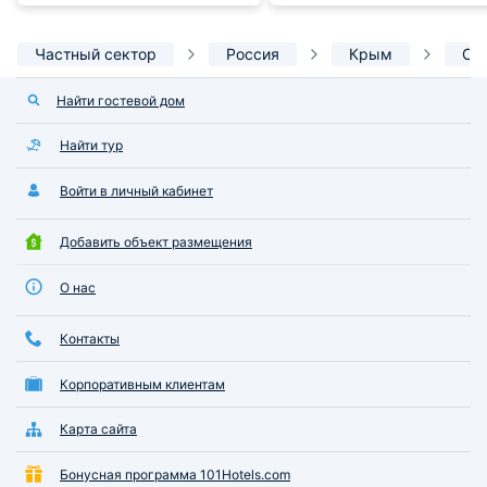
Частный сектор
Россия
Крым
Се
Найти гостевой дом
Найти тур
Войти в личный кабинет
Добавить объект размещения
О нас
Контакты
Корпоративным клиентам
Карта сайта
Бонусная программа 101Hotels.com