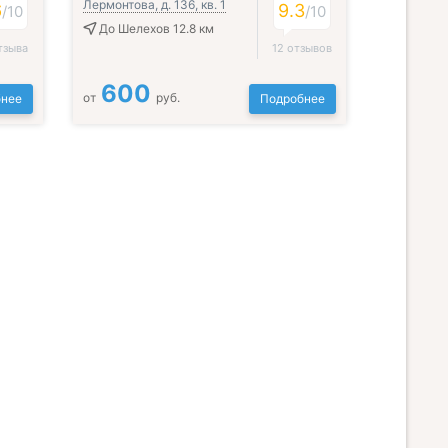
Лермонтова, д. 136, кв. 1
6
9.3
/
10
/
10
До Шелехов 12.8 км
тзыва
12 отзывов
600
от
руб.
нее
Подробнее