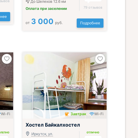
тзывов
До Шелехов 12.6 км
79 отзывов
Оплата при заселении
нее
3 000
от
руб.
Подробнее
Wi-Fi
Завтрак
Wi-Fi
Завтрак включён
Хостел Байкалхостел
ОЛЕПНО
ОТЛИЧНО
Иркутск, ул.