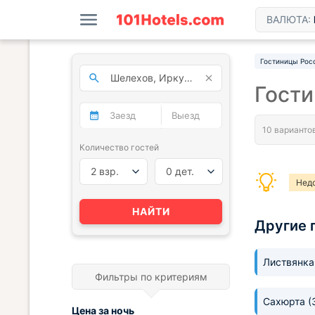
ВАЛЮТА:
Гостиницы Рос
Гост
Количество гостей
2 взр.
0 дет.
Нед
НАЙТИ
Другие 
Листвянк
Фильтры по критериям
Сахюрта
(
Цена за
ночь