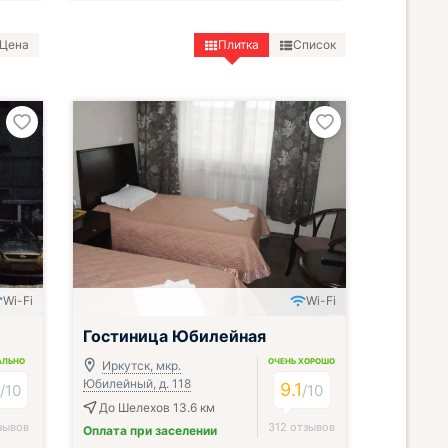
Цена
Плитка
Список
Wi-Fi
Wi-Fi
Гостиница Юбилейная
АЛЬНО
ОЧЕНЬ ХОРОШО
Иркутск, мкр.
Юбилейный, д. 118
2
9.1
/
10
/
10
До Шелехов 13.6 км
зывов
312 отзывов
Оплата при заселении