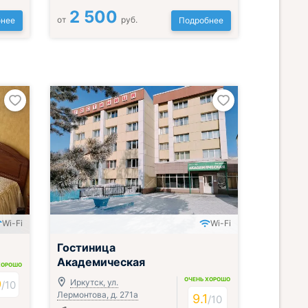
2 500
от
руб.
нее
Подробнее
Wi-Fi
Wi-Fi
Гостиница
Академическая
ХОРОШО
ОЧЕНЬ ХОРОШО
9
Иркутск, ул.
/
10
Лермонтова, д. 271а
9.1
/
10