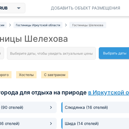
RUB
ДОБАВИТЬ ОБЪЕКТ РАЗМЕЩЕНИЯ
сии
Гостиницы Иркутской области
Гостиницы Шелехова
иницы Шелехова
Выбрать даты
орого
Хостелы
С завтраком
города для отдыха на природе
в Иркутской 
а
(90 отелей)
Слюдянка
(16 отелей)
36 отелей)
Шида
(14 отелей)