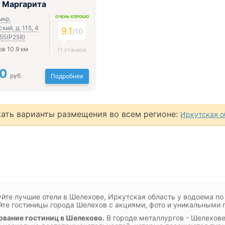
 Маргарита
ОЧЕНЬ ХОРОШО
мкр.
кий, д. 115, 4
9.1
/
10
55(Р258)
в 10.9 км
11 отзывов
00
руб.
Подробнее
ать варианты размещения во всем регионе:
Иркутская о
йте лучшие отели в Шелехове, Иркутская область у водоема по
те гостиницы города Шелехов с акциями, фото и уникальными 
вание гостиниц в Шелехово.
В городе металлургов - Шелехове