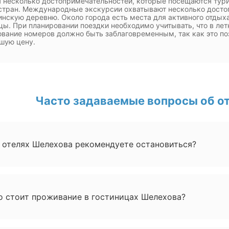
 несколько достопримечательностей, которые посещаются турист
стран. Международные экскурсии охватывают несколько достоп
нскую деревню. Около города есть места для активного отдыха
цы. При планировании поездки необходимо учитывать, что в лет
вание номеров должно быть заблаговременным, так как это по
шую цену.
Часто задаваемые вопросы об о
х отелях Шелехова рекомендуете остановиться?
о стоит проживание в гостиницах Шелехова?