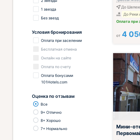
2 звезды
До Шелехо
1 звезда
До Реки 
Без звезд
Оплата при 
Условия бронирования
4 05
от
Оплата при заселении
Бесплатная отмена
Онлайн на сайте
Оплата по счету
Оплата бонусами
101Hotels.com
Оценка по отзывам
Все
9+ Отлично
8+ Хорошо
Мини-оте
7+ Нормально
Первома