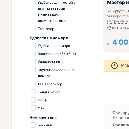
Мастер и
Удобства для гостей с
ограниченными
Иркутск, 
физическими
Университетс
возможностями
км трассы М
До Шелехо
Трансфер
Удобства в номере
4 0
от
Удобства в номере
Электрический чайник
Холодильник
Иск
Звукоизолированные
номера
ЖК-телевизор
Кондиционер
Сейф
Фен
Брониру
Чем заняться
Выбирай
Брониро
Бассейн