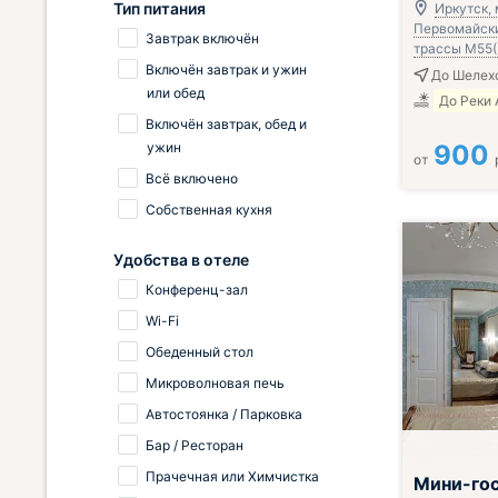
Тип питания
Иркутск, 
Первомайский
Завтрак включён
трассы М55(
Включён завтрак и ужин
До Шелехо
или обед
До Реки 
Включён завтрак, обед и
ужин
900
от
Всё включено
Собственная кухня
Удобства в отеле
Конференц-зал
Wi-Fi
Обеденный стол
Микроволновая печь
Автостоянка / Парковка
Бар / Ресторан
Прачечная или Химчистка
Мини-го