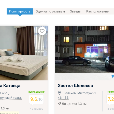
:
Популярность
Оценка по отзывам
Звезды
Расположение
а Катанца
Хостел Шелехов
ВЕЛИКОЛЕПНО
НОРМ
 обл.,
Шелехов, Mikrorayon 1,
тукский тракт,
46, 133
9.6
7.
/
10
До центра 1.3 км
 1.3 км
7 отзывов
18 от