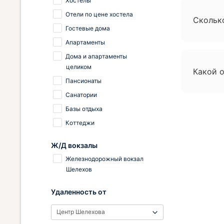
Хостелы
Отели по цене хостела
Скольк
Гостевые дома
Апартаменты
Дома и апартаменты
целиком
Какой о
Пансионаты
Санатории
Базы отдыха
Коттеджи
Ж/Д вокзалы
Железнодорожный вокзал
Шелехов
Удаленность от
Центр Шелехова