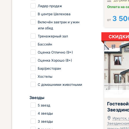
До реки 
Лидер продаж
Оплата на с
В центре Шелехова
3 50
от
Включён завтрак и ужин
или обед
СКИДКИ
Тренажерный зал
Бассейн
Оценка Отлично (9+)
Оценка Хорошо (8+)
Бар/ресторан
Хостелы
С домашними животными
Звезды
; Завтрак вкл
Гостевой
5 звезд
Звездин
4 звезды
Иркутск, 
3 звезды
Звездинская, 
трассы М55(