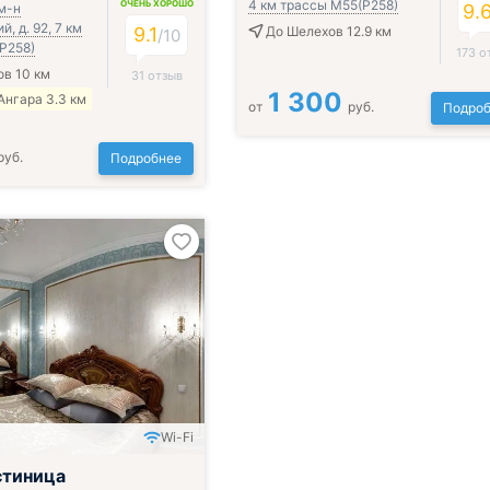
4 км трассы М55(Р258)
ОЧЕНЬ ХОРОШО
м-н
9.
, д. 92, 7 км
9.1
До Шелехов 12.9 км
/
10
Р258)
173 о
в 10 км
31 отзыв
1 300
Ангара 3.3 км
от
руб.
Подроб
руб.
Подробнее
Wi-Fi
стиница