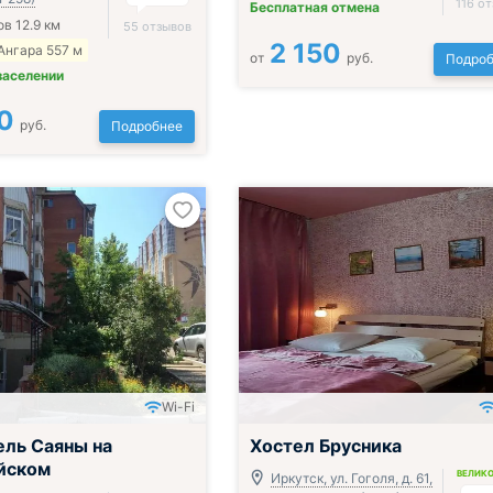
116 о
Бесплатная отмена
в 12.9 км
55 отзывов
2 150
Ангара 557 м
от
руб.
Подроб
заселении
0
руб.
Подробнее
Wi-Fi
ль Саяны на
Хостел Брусника
йском
ВЕЛИК
Иркутск, ул. Гоголя, д. 61,