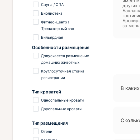
имеется
Сауна / СПА
других 
Баклаши
Библиотека
гостини
Брониро
Фитнес-центр /
за мень
Тренажерный зал
Бильярдная
Особенности размещения
Допускается размещение
домашних животных
Круглосуточная стойка
регистрации
В каки
Тип кроватей
Односпальные кровати
Двуспальные кровати
Скольк
Тип размещения
Отели