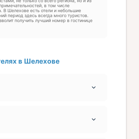
ами, не только со всего региона, но и из
римечательностей, в том числе
. В Шелехове есть отели и небольшие
ний период здесь всегда много туристов.
зволит получить лучший номер в гостинице
телях в Шелехове