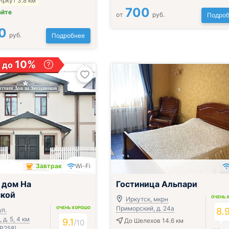
Иркут 3.8 км
700
айте
от
руб.
Подроб
0
руб.
Подробнее
10%
 до
Завтрак
Wi-Fi
ючён
Включён завтрак, обед и ужин
 дом На
Гостиница Альпари
ской
ОЧЕНЬ 
Иркутск, мкрн
Приморский, д. 24а
ОЧЕНЬ ХОРОШО
ул.
8.
д. 5, 4 км
9.1
До Шелехов 14.6 км
/
10
Р258)