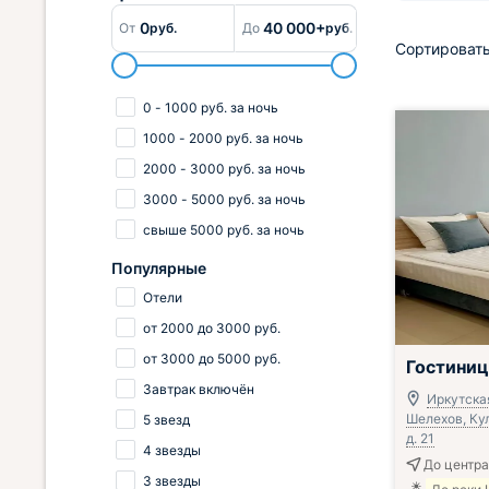
0
40 000+
От
руб.
До
руб.
Сортировать
0
-
1000
руб.
за ночь
1000
-
2000
руб.
за ночь
2000
-
3000
руб.
за ночь
3000
-
5000
руб.
за ночь
свыше
5000
руб.
за ночь
Популярные
Отели
от
2000
до
3000
руб.
от
3000
до
5000
руб.
Гостиниц
Завтрак включён
Иркутская
Шелехов, Кул
5 звезд
д. 21
4 звезды
До центра
3 звезды