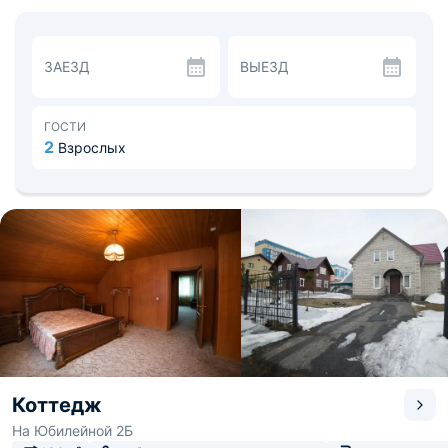
На кухне установлена бытовая техника для
приготовления любимых блюд, рядом с домом
организована зона барбекю. В шаговой доступности
кафе «EatMeat».
ЗАЕЗД
ВЫЕЗД
В окрестностях находятся продуктовые магазины,
банки и аптеки. Отдыхающие могут заняться активным
отдыхом на ближайших горнолыжных комплексах.
Расстояние до аэропорта Кемерово - 288,9 км, до ж/д
ГОСТИ
выказала Междуреченск - 85,8 км.
2
Взрослых
Коттедж
На Юбилейной 2Б