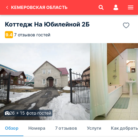
КЕМЕРОВСКАЯ ОБЛАСТЬ
Коттедж На Юбилейной 2Б
7 отзывов гостей
9.4
26 + 15 фото гостей
Обзор
Номера
7 отзывов
Услуги
Как добрать