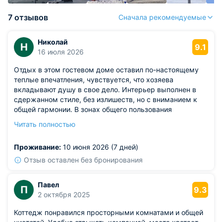
7 отзывов
Сначала рекомендуемые
Николай
Н
9.1
16 июля 2026
Отдых в этом гостевом доме оставил по-настоящему
теплые впечатления, чувствуется, что хозяева
вкладывают душу в свое дело. Интерьер выполнен в
сдержанном стиле, без излишеств, но с вниманием к
общей гармонии. В зонах общего пользования
поддерживается идеальная чистота. Особенно
Читать полностью
запомнился вечерний уют в гостиной зоне, где можно
посидеть с чашкой чая и поделиться впечатлениями с
Проживание:
10 июня 2026 (7 дней)
другими гостями.
Из недостатков: немного не хватило информации о
Отзыв оставлен без бронирования
местных маршрутах, краткий гид по окрестностям был
бы кстати.
Павел
П
9.3
2 октября 2025
Коттедж понравился просторными комнатами и общей