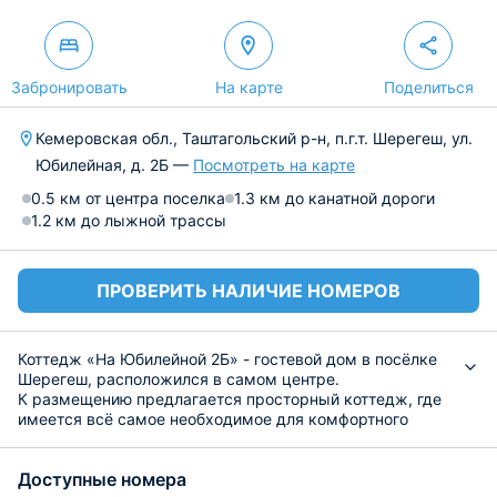
Забронировать
На карте
Поделиться
Кемеровская обл., Таштагольский р-н, п.г.т. Шерегеш, ул.
Юбилейная, д. 2Б —
Посмотреть на карте
0.5 км от центра поселка
1.3 км до канатной дороги
1.2 км до лыжной трассы
ПРОВЕРИТЬ НАЛИЧИЕ НОМЕРОВ
Коттедж «На Юбилейной 2Б» - гостевой дом в посёлке
Шерегеш, расположился в самом центре.
К размещению предлагается просторный коттедж, где
имеется всё самое необходимое для комфортного
проживания: удобные спальные места, фен, кабельное
телевидение, стиральная машина, собственная ванная
Доступные номера
комната и уютная гостиная с камином.