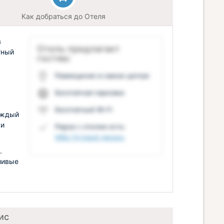
Как добраться до Отеля
в
Отель предлагает
тный
гостям:
Размещение в самом центре
Бесплатная парковка
Бесплатный Wi-Fi
аждый
 и
Рядом с отелем есть:
МВЦ Путевой дворец
.
ливые
ис