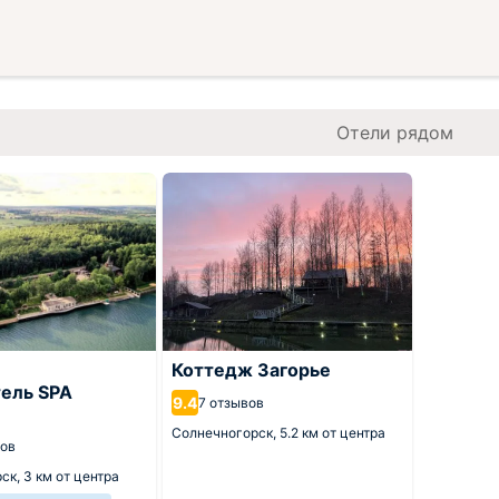
Отели рядом
Коттедж Загорье
ель SPA
9.4
7 отзывов
Солнечногорск,
5.2 км от центра
вов
рск,
3 км от центра