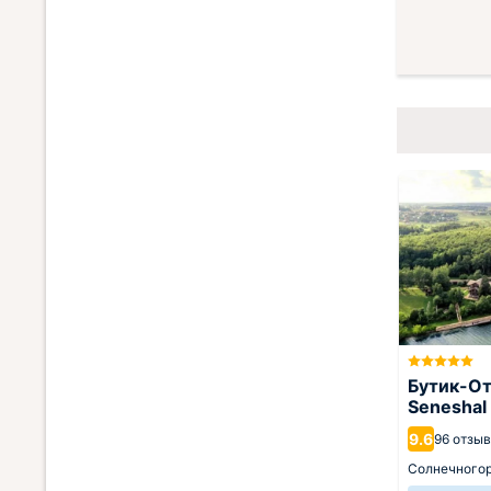
Бутик-От
Seneshal
9.6
96 отзы
Солнечного