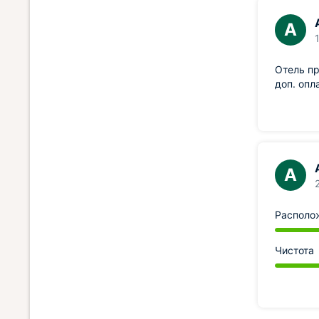
А
Отель пр
доп. опл
А
Располо
Чистота