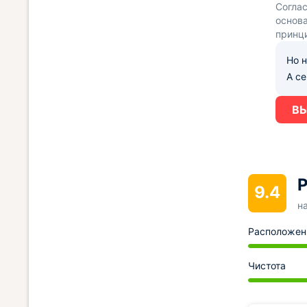
Согла
основа
принц
Но н
А с
ВЫ
Р
9.4
н
Расположен
Чистота