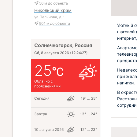
56 м
до объекта
Никольский храм
ул. Тельнова, д. 1
901 м
до объекта
Уютный о
шаговой 
интернет
Солнечногорск, Россия
Апартаме
Сб, 8 августа 2026
(
12:24:28
)
телевизо
предоста
25
Недалеко
при жела
Облачно с
напитки.
прояснениями
В окрест
Сегодня
19° … 25°
Расстоян
сотрудни
Завтра
13° … 24°
10 августа 2026
12° … 23°