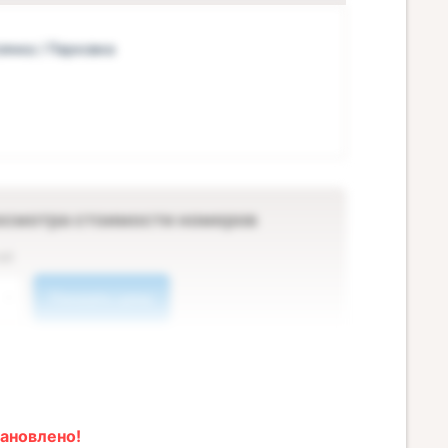
оянка / Парковка
осмотра стоимости номеров
ей
Показать цены
ановлено!