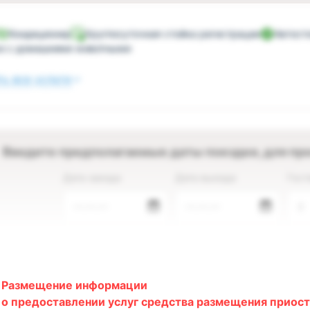
Кондиционер
Круглосуточная стойка регистрации
Автост
о с домашними животными
ь все услуги
Введите предполагаемые даты поездки, для пр
Дата заезда
Дата выезда
Гост
—.—.—
—.—.—
2
Размещение информации
о предоставлении услуг средства размещения приост