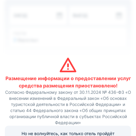
Здесь каждый день накрывается вкусный и сытный
завтрак.
Поблизости находится магазин Пятерочка, и почта
ЗАЕЗД
ВЫЕЗД
России. Всего в шестистах метрах протекает река
Исеть, в которой так приятно искупнуться в жаркие
дни.
ГОСТИ
2
Взрослых
Размещение информации о предоставлении услуг
средства размещения приостановлено!
Согласно Федеральному закону от 30.11.2024 № 436-ФЗ «О
внесении изменений в Федеральный закон «Об основах
туристской деятельности в Российской Федерации» и
статью 44 Федерального закона «Об общих принципах
организации публичной власти в субъектах Российской
Федерации»
Но не волнуйтесь, как только отель пройдёт