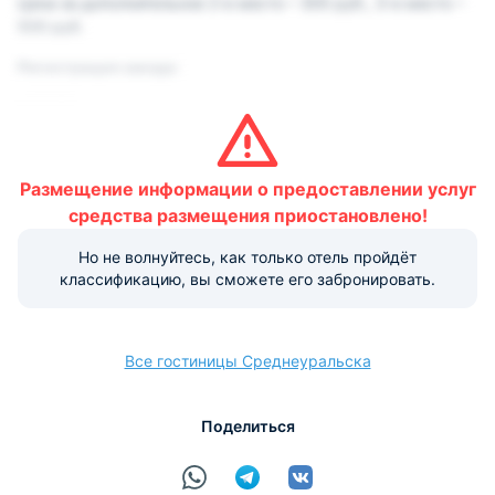
Цена за дополнительное 2-е место – 300 руб., 3-е место –
500 руб.
Регистрация заезда:
с 13:00
Регистрация выезда:
до 12:00
Размещение информации о предоставлении услуг
Условия и правила проживания:
средства размещения приостановлено!
Допускается размещение домашних животных. Данная
Но не волнуйтесь, как только отель пройдёт
услуга платная.
классификацию, вы сможете его забронировать.
Варианты оплаты, доступные на ресепшене:
Все гостиницы Среднеуральска
Наличные
Безналичный
Visa
Euro/Mastercard
МИР
Поделиться
расчёт