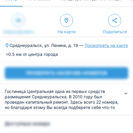
Забронировать
На карте
Поделиться
Среднеуральск, ул. Ленина, д. 19 —
Посмотреть на карте
0.5 км от центра города
ПРОВЕРИТЬ НАЛИЧИЕ НОМЕРОВ
Гостиница Центральная одна из первых средств
размещения Среднеуральска. В 2010 году был
проведен капитальный ремонт. Здесь всего 22 номера,
но благодаря этому Вы всегда подберете себе что-то
наиболее достойное.
Все номера хоть и выглядят в советском стиле, но, тем
Доступные номера
не менее, они оснащены новенькими кроватями,
техникой и чистыми санузлами.