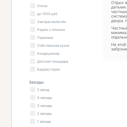
Отдых в
Отели
детьми.
частным
до
1000
руб.
система
двора. 
Завтрак включён
Частный
Рядом с пляжем
минимал
отдель
Парковка
На этой
Собственная кухня
заброни
Кондиционер
Детская площадка
Бар/ресторан
Звезды
5 звезд
4 звезды
3 звезды
2 звезды
1 звезда