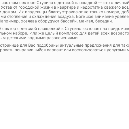
 частном секторе Ступино с детской площадкой — это отличный
 Устав от городской жизни в квартире и недостатка свежего во
 домам. Их владельцы благоустраивают не только номера, доб
ми отопления и охлаждения воздуха. Большое внимание уделяе
Например, хозяева оборудуют бассейн, мангал, беседки.
 сектор с детской площадкой в Ступино включает на придомово
ьном наборе. Или же целый комплекс для детей всех возрастов
ным детскими водными развлечениями.
 странице для Вас подобраны актуальные предложения для та
ровать понравившийся вариант или воспользоваться услугами