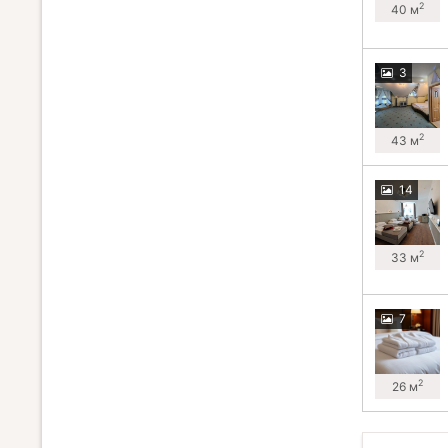
2
40 м
3
2
43 м
14
2
33 м
7
2
26 м