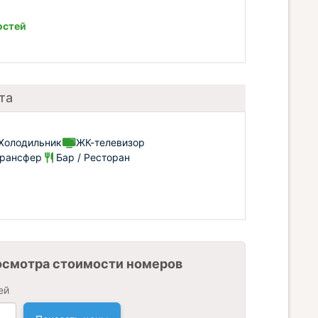
остей
та
Холодильник
ЖК-телевизор
рансфер
Бар / Ресторан
осмотра стоимости номеров
ей