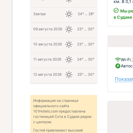
км. В 0,
Мы ре
Завтра
24° … 28°
в Судаке
09 августа 2026
23° … 30°
10 августа 2026
23° … 30°
Wi-Fi
11 августа 2026
24° … 30°
Автос
12 августа 2026
25° … 30°
Показат
Информация на странице
официального сайта
101Hotels.com предоставлена
гостиницей Сота в Судаке рядом
с центром.
Гостей привлекают высокий