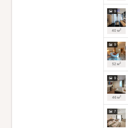
9
2
40 м
9
2
52 м
9
2
46 м
7