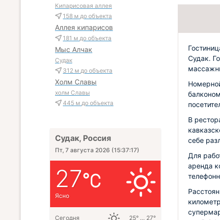
Кипарисовая аллея
158 м
до объекта
Аллея кипарисов
181 м
до объекта
Гостиниц
Мыс Алчак
Судак. Г
Судак
массажны
312 м
до объекта
Холм Славы
Номерной
холм Славы
балконом
445 м
до объекта
посетител
В рестор
кавказск
Судак, Россия
себе раз
Пт, 7 августа 2026
(
15:37:18
)
Для рабо
аренда к
27
телефонн
Расстоян
Ясно
километр
супермар
Сегодня
25° … 27°