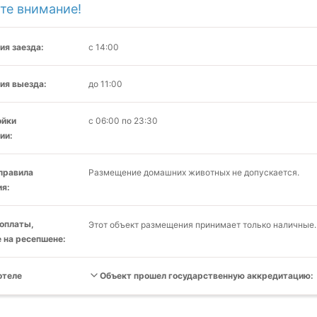
те внимание!
ия заезда:
с 14:00
ия выезда:
до 11:00
ойки
с 06:00 по 23:30
ии:
 правила
Размещение домашних животных не допускается.
я:
оплаты,
Этот объект размещения принимает только наличные.
 на ресепшене:
отеле
Объект прошел государственную аккредитацию: