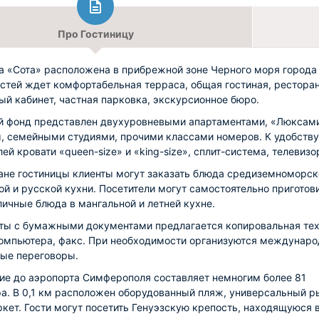
Про Гостиницу
а «Сота» расположена в прибрежной зоне Черного моря города
остей ждет комфортабельная терраса, общая гостиная, ресторан
й кабинет, частная парковка, экскурсионное бюро.
 фонд представлен двухуровневыми апартаментами, «Люксами
, семейными студиями, прочими классами номеров. К удобству
ей кровати «queen-size» и «king-size», сплит-система, телевизо
ане гостиницы клиенты могут заказать блюда средиземноморск
ой и русской кухни. Посетители могут самостоятельно приготов
личные блюда в мангальной и летней кухне.
ты с бумажными документами предлагается копировальная тех
омпьютера, факс. При необходимости организуются междунар
ые переговоры.
ие до аэропорта Симферополя составляет немногим более 81
а. В 0,1 км расположен оборудованный пляж, универсальный р
кет. Гости могут посетить Генуэзскую крепость, находящуюся в