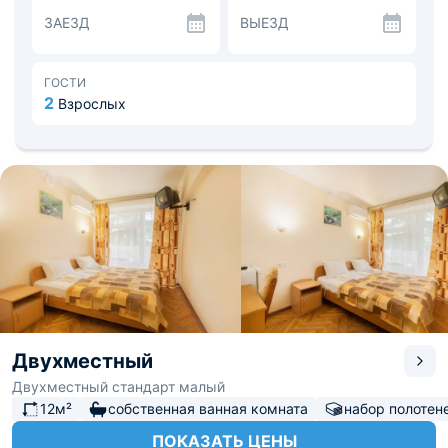
Бонусом послужит восхитительный вид из окна номера
ЗАЕЗД
ВЫЕЗД
на море или горы.
В гостинице предлагается питание по системе
«шведский стол» в уютном ресторане. Каждый найдет
себе блюдо по вкусу, даже самые маленькие гости.
ГОСТИ
Каждую среду и пятницу проводятся дни национальной
2
Взрослых
кухни, где предлагают попробовать традиционные
блюда разных народов мира. У бассейна гостей ждет
бар с прохладительными напитками.
Недалеко находится Судакская крепость и Музей
истории Крыма. В инфраструктуру гостиницы входят:
открытый бассейн без подогрева с детской зоной,
оборудованный шезлонгами, детская площадка,
теннисный корт, спортивная площадка для игры в
волейбол, бадминтон и футбол, а также
киноконцертный зал, бильярд, терренкур «Лестница
здоровья». Предоставляются парковочные места. До
железнодорожного вокзала Феодосия - 40 км, до
аэропорта Симферополь - 80 км.
Двухместный
Двухместный стандарт малый
12м²
собственная ванная комната
набор полотен
ПОКАЗАТЬ ЦЕНЫ