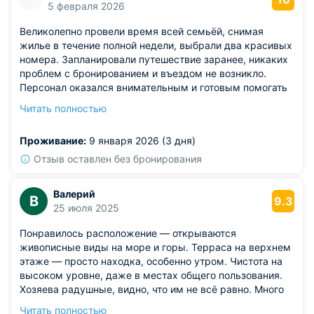
5 февраля 2026
Великолепно провели время всей семьёй, снимая
жилье в течение полной недели, выбрали два красивых
номера. Запланировали путешествие заранее, никаких
проблем с бронированием и въездом не возникло.
Персонал оказался внимательным и готовым помогать
в любой ситуации. Положительных эмоций масса,
Читать полностью
жилище устраивает всем параметрам. Номера
широкие, освещение мягкое, меблировка выполнена с
Проживание:
9 января 2026 (3 дня)
вкусом. Отличное расположение гостиницы
гарантирует интересный досуг. Решили посоветовать
Отзыв оставлен без бронирования
родным именно этот вариант, особые благодарности
направляем руководству и служащим.
Валерий
В
9.3
25 июля 2025
Понравилось расположение — открываются
живописные виды на море и горы. Терраса на верхнем
этаже — просто находка, особенно утром. Чистота на
высоком уровне, даже в местах общего пользования.
Хозяева радушные, видно, что им не всё равно. Много
разных растений во дворе — создаётся ощущение
Читать полностью