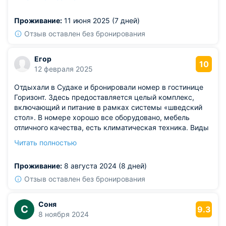
уюта. Спокойная атмосфера, туристов не так много,
чувствуешь себя почти как дома. Хорошо подойдёт для
Проживание:
11 июня 2025 (7 дней)
романтического отдыха.
Из недостатков: лестница крутовата — пожилым
Отзыв оставлен без бронирования
людям может быть неудобно подниматься.
Егор
10
12 февраля 2025
Отдыхали в Судаке и бронировали номер в гостинице
Горизонт. Здесь предоставляется целый комплекс,
включающий и питание в рамках системы «шведский
стол». В номере хорошо все оборудовано, мебель
отличного качества, есть климатическая техника. Виды
открываются с окон хорошие. Есть при отеле свой
Читать полностью
пляж, детские площадки, прогулочные зоны. Добраться
до достопримечательностей можно трансфером.
Проживание:
8 августа 2024 (8 дней)
Отзыв оставлен без бронирования
Соня
С
9.3
8 ноября 2024