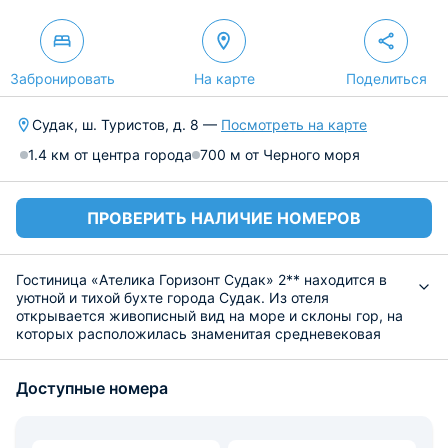
Забронировать
На карте
Поделиться
Судак, ш. Туристов, д. 8 —
Посмотреть на карте
1.4 км от центра города
700 м от Черного моря
ПРОВЕРИТЬ НАЛИЧИЕ НОМЕРОВ
Гостиница «Ателика Горизонт Судак» 2** находится в
уютной и тихой бухте города Судак. Из отеля
открывается живописный вид на море и склоны гор, на
которых расположилась знаменитая средневековая
Генуэзская крепость. Отель ориентирован на семейный
отдых по системе «Все включено».
Доступные номера
Предлагается проживать в корпусе на 157 номеров
различных категорий, оснащенным двумя лифтами.
Номера оборудованы климат-контролем, есть ванная
комната, гардеробная, телевизор с плоским экраном.