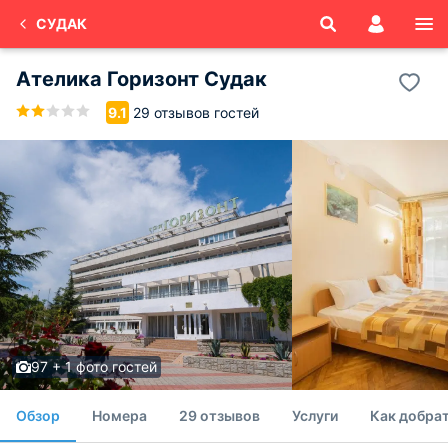
СУДАК
Ателика Горизонт Судак
29 отзывов гостей
9.1
97 + 1 фото гостей
Обзор
Номера
29 отзывов
Услуги
Как добра