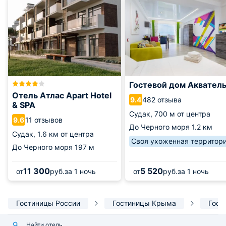
Гостевой дом Аквател
Отель Атлас Apart Hotel
482 отзыва
9.4
& SPA
Судак,
700 м от центра
11 отзывов
9.6
До Черного моря
1.2 км
Судак,
1.6 км от центра
Своя ухоженная территор
До Черного моря
197 м
11 300
5 520
от
руб.
за 1 ночь
от
руб.
за 1 ночь
Гостиницы России
Гостиницы Крыма
Гост
Найти отель