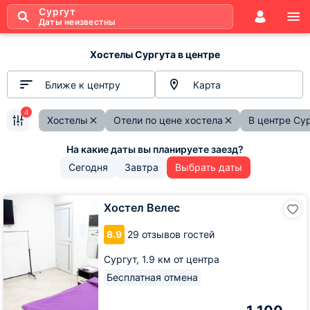
Сургут
Даты неизвестны
Хостелы Сургута в центре
Ближе к центру
Карта
4
Хостелы
Отели по цене хостела
В центре Су
Сегодня
Завтра
Выбрать даты
Хостел
Хостел Велес
Велес
8.9
29 отзывов гостей
Сургут,
1.9 км от центра
Бесплатная отмена