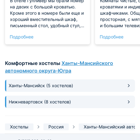
В отеле Гулливер мы брали номер
Комнаты чистые, 
на двоих с большой кроватью.
кроватями и инд
Кроме этого в номере были еще и
шкафчиками. Общ
хороший вместительный шкаф,
просторная, с мя
письменный стол, удобный стул,
и большим телеви
тумбы. На полу ковровое
Персонал весёлый
Подробнее
Подробнее
покрытие. Несмотря на то, что оно
тематические веч
светлое, чистота сохранилась и в
с планированием 
целом оно было и в идеальном
быстрый, работае
состоянии. Чайник и кружки с
Комфортные хостелы
Ханты-Мансийского
блюдцами в номере есть. Ванная
комната также своя. Интернет
автономного округа-Югра
работал в отеле шикарно.
Завтраки уже включены и выбор
Ханты-Мансийск
(5 хостелов)
питания очень хороший, так как
работает система шведский стол.
Нижневартовск
(8 хостелов)
Хостелы
Россия
Ханты-Мансийский автон