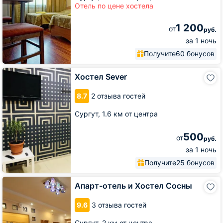
Отель по цене хостела
1 200
от
руб.
за 1 ночь
Получите
60 бонусов
Хостел
Хостел Sever
Sever
8.7
2 отзыва гостей
Сургут,
1.6 км от центра
500
от
руб.
за 1 ночь
Получите
25 бонусов
Апарт-
Апарт-отель и Хостел Сосны
отель
и
9.6
3 отзыва гостей
Хостел
Сосны
Сургут,
2 км от центра