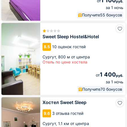
1 100
от
руб.
за 1 ночь
Получите
55 бонусов
Sweet
Sleep
Hostel&Hotel
Sweet Sleep Hostel&Hotel
8.5
10 оценок гостей
Сургут,
800 м от центра
Отель по цене хостела
1 400
от
руб.
за 1 ночь
Получите
70 бонусов
Хостел
Хостел Sweet Sleep
Sweet
Sleep
9.6
3 отзыва гостей
Сургут,
1.1 км от центра