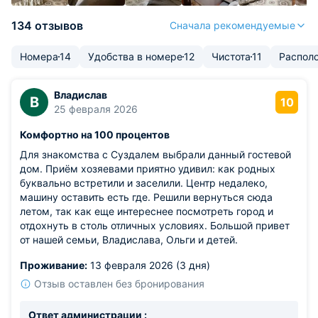
134 отзывов
Сначала рекомендуемые
Номера
14
Удобства в номере
12
Чистота
11
Распол
Владислав
В
10
25 февраля 2026
Комфортно на 100 процентов
Для знакомства с Суздалем выбрали данный гостевой
дом. Приём хозяевами приятно удивил: как родных
буквально встретили и заселили. Центр недалеко,
машину оставить есть где. Решили вернуться сюда
летом, так как еще интереснее посмотреть город и
отдохнуть в столь отличных условиях. Большой привет
от нашей семьи, Владислава, Ольги и детей.
Проживание:
13 февраля 2026 (3 дня)
Отзыв оставлен без бронирования
Ответ администрации :