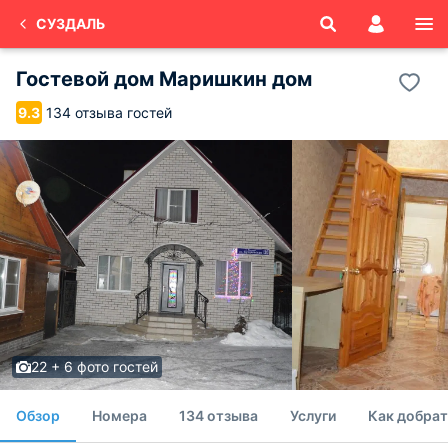
СУЗДАЛЬ
Гостевой дом Маришкин дом
134 отзыва гостей
9.3
22 + 6 фото гостей
Обзор
Номера
134 отзыва
Услуги
Как добрат