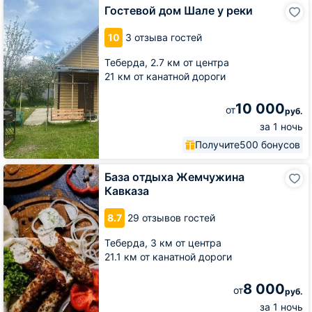
Гостевой
Гостевой дом Шале у реки
дом
Шале
10
3 отзыва гостей
у
реки
Теберда,
2.7 км от центра
21 км от канатной дороги
10 000
от
руб.
за 1 ночь
Получите
500 бонусов
База
База отдыха Жемчужина
отдыха
Кавказа
Жемчужина
Кавказа
8.7
29 отзывов гостей
Теберда,
3 км от центра
21.1 км от канатной дороги
8 000
от
руб.
за 1 ночь