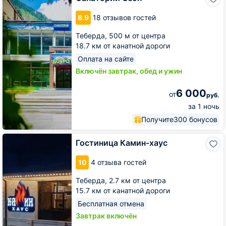
Озон
8.9
18 отзывов гостей
Теберда,
500 м от центра
18.7 км от канатной дороги
Оплата на сайте
Включён завтрак, обед и ужин
6 000
от
руб.
за 1 ночь
Получите
300 бонусов
Гостиница
Гостиница Камин-хаус
Камин-
хаус
10
4 отзыва гостей
Теберда,
2.7 км от центра
15.7 км от канатной дороги
Бесплатная отмена
Завтрак включён