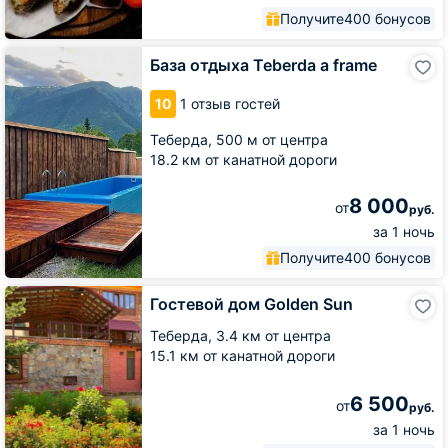
Получите
400 бонусов
База
База отдыха Teberda a frame
отдыха
Teberda
10
1 отзыв гостей
a
frame
Теберда,
500 м от центра
18.2 км от канатной дороги
8 000
от
руб.
за 1 ночь
Получите
400 бонусов
Гостевой
Гостевой дом Golden Sun
дом
Golden
Теберда,
3.4 км от центра
Sun
15.1 км от канатной дороги
6 500
от
руб.
за 1 ночь