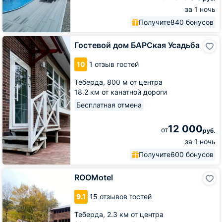
за 1 ночь
Получите
840 бонусов
Гостевой
Гостевой дом БАРСкая Усадьба
дом
БАРСкая
10
1 отзыв гостей
Усадьба
Теберда,
800 м от центра
18.2 км от канатной дороги
Бесплатная отмена
12 000
от
руб.
за 1 ночь
Получите
600 бонусов
ROOMotel
ROOMotel
9.1
15 отзывов гостей
Теберда,
2.3 км от центра