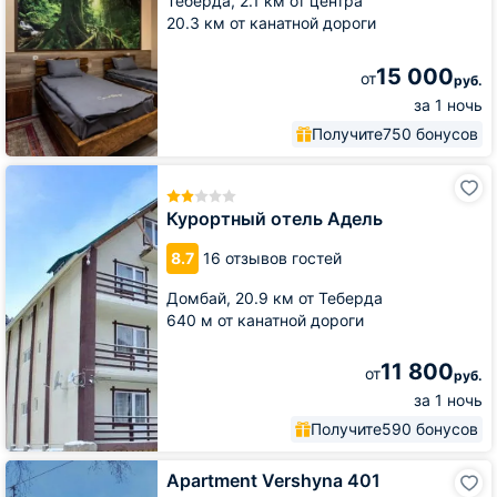
Теберда,
2.1 км от центра
медведя
20.3 км от канатной дороги
15 000
от
руб.
за 1 ночь
Получите
750 бонусов
Курортный
отель
Адель
Курортный отель Адель
8.7
16 отзывов гостей
Домбай,
20.9 км от Теберда
640 м от канатной дороги
11 800
от
руб.
за 1 ночь
Получите
590 бонусов
Apartment
Apartment Vershyna 401
Vershyna