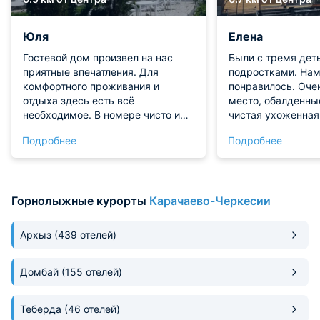
Юля
Елена
Гостевой дом произвел на нас
Были с тремя дет
приятные впечатления. Для
подростками. Нам
комфортного проживания и
понравилось. Оче
отдыха здесь есть всё
место, обалденны
необходимое. В номере чисто и
чистая ухоженная
уютно, все предоставляемые
сами домики. В до
Подробнее
Подробнее
удобства в хорошем состоянии.
что нужно, и даже 
Приездом и проживанием
подозреваешь! Мы
остались в восторге!
удивлены заботе 
продуманности вс
Горнолыжные курорты
Карачаево-Черкесии
понадобиться люд
Если чего-то не хв
обязательно помогут. Х
Архыз
(439 отелей)
встречал нас ночь
подсказывал к ко
Домбай
(155 отелей)
как пройти, даже 
места начала маршрут
водопад, и это бы
Теберда
(46 отелей)
маршрут. Виды во