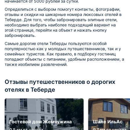
начинается от 5000 рублей за сутки.
Определиться с выбором помогут контакты, фотографии,
отзывы и скидки на шикарные номера люксовых отелей в
Теберде. Для того, чтобы забронировать элитные отели,
необходимо выбрать наиболее подходящий вариант на
этой странице, перейти на объект и нажать кнопку
забронировать.
Самые дорогие отели Теберды пользуются особой
популярностью как у молодых путешественников, так и у
семейных туристов. Как правило, в подборку гостиниц
попадают объекты с питанием, удобным расположением, а
также изобилием развлечений.
Отзывы путешественников о дорогих
отелях в Теберде
Гостевой дом Жемчужина
Шале ИльАс
0.5 км от центра
0.7 км от центра