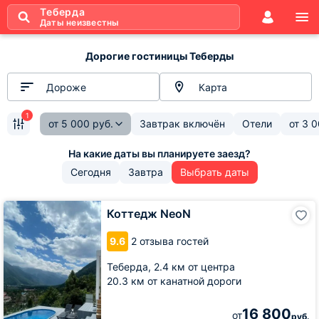
Теберда
Даты неизвестны
Дорогие гостиницы Теберды
Дороже
Карта
1
от
5 000
руб.
Завтрак включён
Отели
от
3 0
Сегодня
Завтра
Выбрать даты
Коттедж
Коттедж NeoN
NeoN
9.6
2 отзыва гостей
Теберда,
2.4 км от центра
20.3 км от канатной дороги
16 800
от
руб.