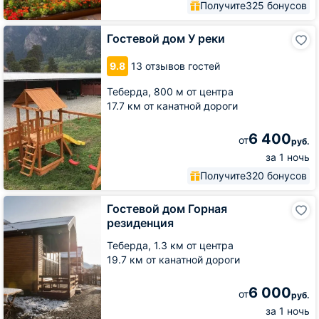
Получите
325 бонусов
Гостевой
Гостевой дом У реки
дом
У
9.8
13 отзывов гостей
реки
Теберда,
800 м от центра
17.7 км от канатной дороги
6 400
от
руб.
за 1 ночь
Получите
320 бонусов
Гостевой
Гостевой дом Горная
дом
резиденция
Горная
резиденция
Теберда,
1.3 км от центра
19.7 км от канатной дороги
6 000
от
руб.
за 1 ночь