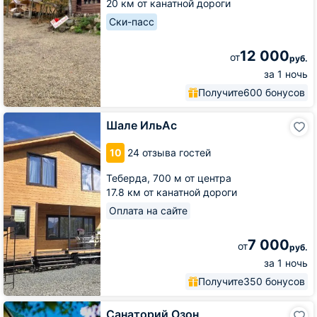
20 км от канатной дороги
Ски-пасс
12 000
от
руб.
за 1 ночь
Получите
600 бонусов
Шале
Шале ИльАс
ИльАс
10
24 отзыва гостей
Теберда,
700 м от центра
17.8 км от канатной дороги
Оплата на сайте
7 000
от
руб.
за 1 ночь
Получите
350 бонусов
Санаторий
Санаторий Озон