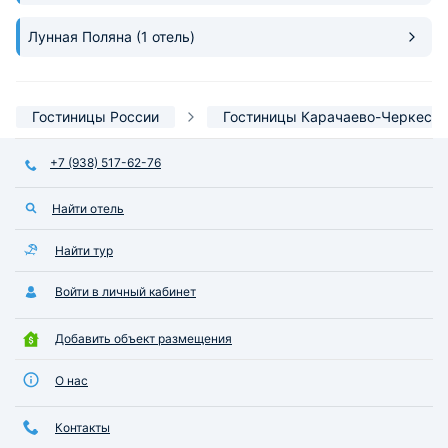
Были на Домбае, 
Нарзаны, ездили н
Лунная Поляна
(1 отель)
тысячилетнюю хр
церковь и сырные
понравилось! Мы чувствовали
себя очень спокой
Гостиницы России
Гостиницы Карачаево-Черкесии
остановились име
следующий раз пр
+7 (938) 517-62-76
сюда.
Найти отель
Найти тур
Войти в личный кабинет
Добавить объект размещения
О нас
Контакты