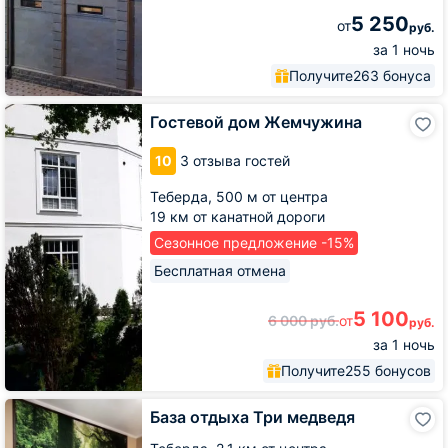
5 250
от
руб.
за 1 ночь
Получите
263 бонуса
Гостевой
Гостевой дом Жемчужина
дом
Жемчужина
10
3 отзыва гостей
Теберда,
500 м от центра
19 км от канатной дороги
Сезонное предложение -15%
Бесплатная отмена
5 100
6 000
руб.
от
руб.
за 1 ночь
Получите
255 бонусов
База
База отдыха Три медведя
отдыха
Три