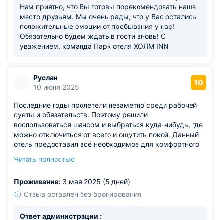
Нам приятно, что Вы готовы порекомендовать наше
место друзьям. Мы очень рады, что у Вас остались
положительные эмоции от пребывания у нас!
Обязательно будем ждать в гости вновь! С
уважением, команда Парк отеля ХОЛМ INN
Руслан
10
10 июня 2025
Последние годы пролетели незаметно среди рабочей
суеты и обязательств. Поэтому решили
воспользоваться шансом и выбраться куда-нибудь, где
можно отключиться от всего и ощутить покой. Данный
отель предоставил всё необходимое для комфортного
отдыха: качественные услуги, чистую обстановку и
Читать полностью
квалифицированный персонал. Процедуры оказались
простыми и быстрыми, каждая деталь учитывалась
Проживание:
3 мая 2025 (5 дней)
персоналом. Побывать здесь снова станет нашей
следующей целью.
Отзыв оставлен без бронирования
Ответ администрации :