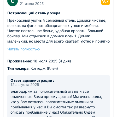
С
9.7
21 июля 2025
Потрясающий отель у озера
Прекрасный уютный семейный отель. Домики чистые,
все как на фото, нет обшарпанных углов и мебели.
Чистое постельное белье, удобная кровать. Большой
бойлер. Мы отдыхали в домике клен 1. Домик
маленький, но места для всего хватает. Уютно и приятно
в нем жить. До озера 5 минут. Чистый пляж, кафешка,
Читать полностью
Лодки, сапы, детская площадка. Рядом есть несколько
ресторанов, мини-зоопарк и совы. Можно погулять по
Проживание:
18 июля 2025 (4 дня)
территории северного склона. Территория отеля очень
симпатичная, приятно находиться там. Мангальная зона
Тип номера:
Коттедж (Клён)
и угли бесплатно. Рекомендую этот отель. Обязательно
вернемся сюда еще раз
Ответ администрации :
Из недостатков: тугая ручка на входной двери, но нам
12 августа 2025
только в плюс, маленький ребенок сам открывать не
Благодарим за положительный отзыв и все
мог.
отмеченные Вами преимущества! Мы очень рады,
что у Вас остались положительные эмоции от
пребывания у нас и Вы смогли так развернуто
описать пребывание у нас! Обязательно будем