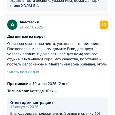
ждать в гости вновь! С уважением, команда Парк
отеля ХОЛМ INN
Анастасия
А
10
21 июля 2025
Два дня как на море)
Отличное место, все чисто, ухоженная территория.
Проживали в маленьком домике Ёлки, для двух
человек вполне. В доме есть всё для комфортного
отдыха. Мыльняшки хорошего качества, полотенца и
постель белоснежные. Мангальная зона большая, уголь
и розжиг на раз выдают. Пляж в пятиминутах от
Читать полностью
проживания, народу много, но места хватает всем,
есть и песок и трава и шикарный пирс с платными
Проживание:
19 июля 2025 (2 дня)
лежаками, 600р на целый день, уходили на обед все
можно оставить и вернутся. Отдыхом довольны, к
Тип номера:
Коттедж (Ёлки)
рекомендации друзьям 100. Спасибо за отдых!
Ответ администрации :
12 августа 2025
Благодарим за положительный отзыв и оценку 10!