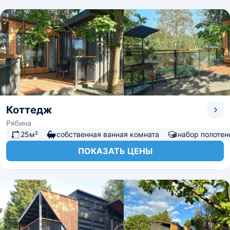
Коттедж
Рябина
25м²
собственная ванная комната
набор полотен
ПОКАЗАТЬ ЦЕНЫ