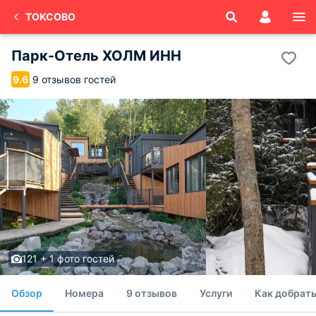
ТОКСОВО
Парк-Отель ХОЛМ ИНН
9 отзывов гостей
9.6
121 + 1 фото гостей
Обзор
Номера
9 отзывов
Услуги
Как добрат