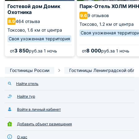
Гостевой дом Домик
Парк-Отель ХОЛМ ИН
Охотника
9 отзывов
9.6
464 отзыва
8.9
Токсово,
1.2 км от центра
Токсово,
1.6 км от центра
Своя ухоженная территор
Своя ухоженная территория
3 850
8 000
от
руб.
за 1 ночь
от
руб.
за 1 ночь
Гостиницы России
Гостиницы Ленинградской обла
Найти отель
Найти тур
Войти в личный кабинет
Добавить объект размещения
О нас