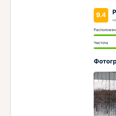
Р
9.4
н
Расположен
Чистота
Фотогр