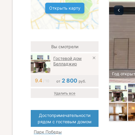
Открыть карту
Вы смотрели
Гостевой дом
Белладжио
Год открыт
9.4
2 800
/ 10
от
руб.
Удалить все
Достопримечательности
рядом с гостевым домом
Парк Победы