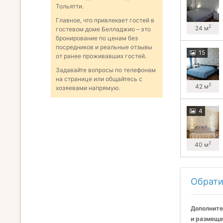
Тольятти.
Главное, что привлекает гостей в
2
24 м
гостевом доме Белладжио – это
бронирование по ценам без
посредников и реальные отзывы
15
от ранее проживавших гостей.
Задавайте вопросы по телефонам
на странице или общайтесь с
2
42 м
хозяевами напрямую.
4
2
40 м
Обрати
Дополните
и размеще