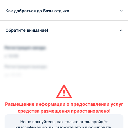
Как добраться до Базы отдыха
Обратите внимание!
Регистрация заезда:
с 12:00
Регистрация выезда:
до 10:00
Условия и правила проживания:
Размещение домашних животных не допускается.
Размещение информации о предоставлении услуг
Варианты оплаты, доступные на ресепшене:
средства размещения приостановлено!
Но не волнуйтесь, как только отель пройдёт
Наличные
Безналичный
Visa
Euro/Mastercard
МИР
классификацию, вы сможете его забронировать.