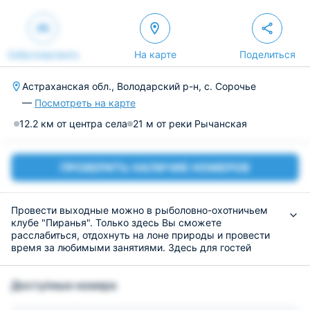
Забронировать
На карте
Поделиться
Астраханская обл., Володарский р-н, с. Сорочье
—
Посмотреть на карте
12.2 км от центра села
21 м от реки Рычанская
ПРОВЕРИТЬ НАЛИЧИЕ НОМЕРОВ
Провести выходные можно в рыболовно-охотничьем
клубе "Пиранья". Только здесь Вы сможете
расслабиться, отдохнуть на лоне природы и провести
время за любимыми занятиями. Здесь для гостей
предложено большое множество услуг и развлечений,
многие из которых входят в стоимость проживания.
Доступные номера
Для своих постояльцев рыболовный комплекс
подготовил комфортабельные номера вместимостью до
3 человек. В проживание включено трехразовое