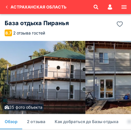
АСТРАХАНСКАЯ ОБЛАСТЬ
База отдыха Пиранья
2 отзыва гостей
8.7
35 фото объекта
Обзор
2 отзыва
Как добраться до Базы отдыха
Н