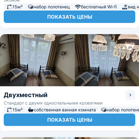
15м²
набор полотенец
бесплатный Wi-fi
вид 
ПОКАЗАТЬ ЦЕНЫ
Двухместный
Стандарт с двумя односпальными кроватями
15м²
собственная ванная комната
набор полотен
ПОКАЗАТЬ ЦЕНЫ