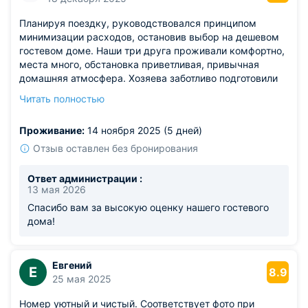
Планируя поездку, руководствовался принципом
минимизации расходов, остановив выбор на дешевом
гостевом доме. Наши три друга проживали комфортно,
места много, обстановка приветливая, привычная
домашняя атмосфера. Хозяева заботливо подготовили
жилье, оно встретило нас чистым и свежим.
Читать полностью
Процедура бронирования протекала гладко,
арендодатель оказался надежным человеком. Команда
Проживание:
14 ноября 2025 (5 дней)
счастлива пребыванием, рекомендована эта квартира
для друзей и знакомых. Никаких замечаний у нас не
Отзыв оставлен без бронирования
появилось.
Ответ администрации :
13 мая 2026
Спасибо вам за высокую оценку нашего гостевого
дома!
Евгений
Е
8.9
25 мая 2025
Номер уютный и чистый. Соответствует фото при