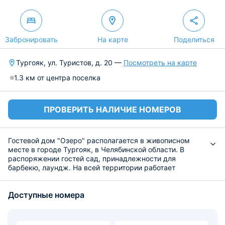
Забронировать
На карте
Поделиться
Тургояк, ул. Туристов, д. 20 —
Посмотреть на карте
1.3 км от центра поселка
ПРОВЕРИТЬ НАЛИЧИЕ НОМЕРОВ
Гостевой дом "Озеро" располагается в живописном
месте в городе Тургояк, в Челябинской области. В
распоряжении гостей сад, принадлежности для
барбекю, лаундж. На всей территории работает
бесплатный скоростной интернет. Постояльцы,
прибывшие на личном автомобиле, могут
Доступные номера
воспользоваться парковкой.
Уютный коттедж включает в себя несколько спален,
гостиную зону, общую ванную комнату и кухню. Везде
установлена функциональная мебель, имеются