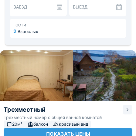
телевизоры. Санузел располагает стандартным
ЗАЕЗД
ВЫЕЗД
набором сантехники. Из окон открывается красивый
вид на местность.
Приготовить не хитрую еду возможно на оборудованной
кухне, здесь есть необходимая бытовая техника.
ГОСТИ
Желающие могут пожарить мясо и овощи на гриле на
2
Взрослых
внутреннем дворе.
В окрестностях популярны пешие туристические
маршруты. Кроме того, отдыхающие смогут взять на
прокат велосипед, снаряжение для лыжного и водного
видов спорта.
Расстояние до Челябинска составляет примерно 120
км пути, до аэропорта - 140 км.
Трехместный
Трехместный номер с общей ванной комнатой
20м²
балкон
красивый вид
ПОКАЗАТЬ ЦЕНЫ