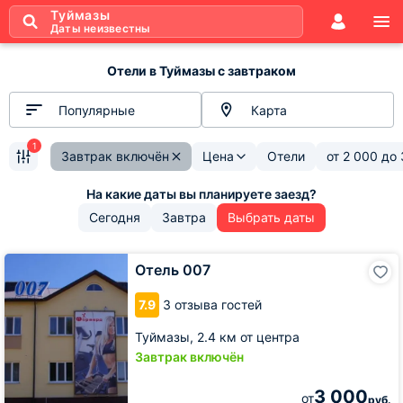
Туймазы
Даты неизвестны
Отели в Туймазы с завтраком
Популярные
Карта
1
Завтрак включён
Цена
Отели
от
2 000
до
Сегодня
Завтра
Выбрать даты
Отель
Отель 007
007
7.9
3 отзыва гостей
Туймазы,
2.4 км от центра
Завтрак включён
3 000
от
руб.